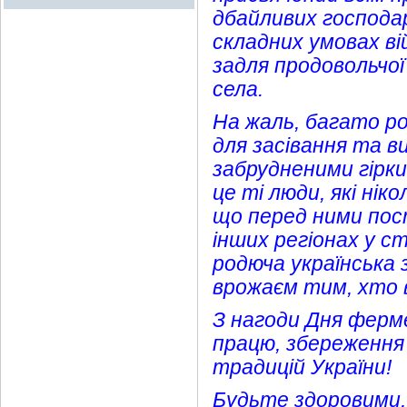
дбайливих господар
складних умовах ві
задля продовольчої
села.
На жаль, багато р
для засівання та в
забрудненими гірки
це ті люди, які ні
що перед ними пост
інших регіонах у с
родюча українська
врожаєм тим, хто в
З нагоди Дня ферме
працю, збереження
традицій України!
Будьте здоровими,