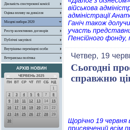
«Діалог з бізнесо
Діяльність спостережної комісії
військова адміністр
Оцінка впливу на довкілля
адміністрації Ана
Ганіч також долучи
Місцеві вибори 2020
участь представни
Реєстр колективних договорів
Пенсійного фонду,
Публічні закупівлі
Внутрішньо переміщені особи
Четвер, 19 черв
Ветеранська політика
Сьогодні про
АРХІВ НОВИН
«
»
справжню цін
ЧЕРВЕНЬ 2025
ПН
ВТ
СР
ЧТ
ПТ
СБ
НД
1
2
3
4
5
6
7
8
9
10
11
12
13
14
15
16
17
18
19
20
21
22
23
24
25
26
27
28
29
Щорічно 19 червня 
30
присвячений всім 