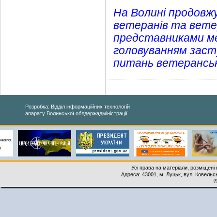
На Волині продовж
ветеранів та ветер
представниками мед
головуванням засту
питань ветеранськ
Розробка: Відділ інформаційних технологій
апарату Волинської облдержадміністрації
Усі права на матеріали, розміщені 
Адреса: 43001, м. Луцьк, вул. Ковельськ
©