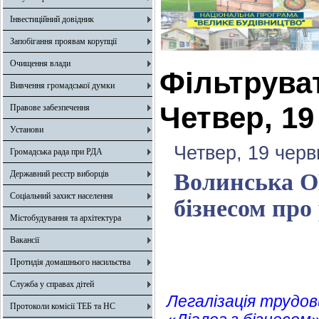
Інвестиційний довідник
Запобігання проявам корупції
Очищення влади
Фільтрува
Вивчення громадської думки
Четвер, 19
Правове забезпечення
Установи
Четвер, 19 черв
Громадська рада при РДА
Державний реєстр виборців
Волинська ОВ
Соціальний захист населення
бізнесом про
Містобудування та архітектура
Вакансії
Протидія домашнього насильства
Служба у справах дітей
Легалізація трудов
Протоколи комісії ТЕБ та НС