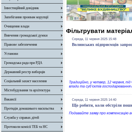
Інвестиційний довідник
Запобігання проявам корупції
Очищення влади
Фільтрувати матеріал
Вивчення громадської думки
Середа, 11 червня 2025 15:48
Правове забезпечення
Волинських підприємців запрош
Установи
Громадська рада при РДА
Державний реєстр виборців
Соціальний захист населення
Традиційно, у четвер, 12 червня, пі
влади та суб’єктів господарювання
Містобудування та архітектура
Вакансії
Середа, 11 червня 2025 14:40
Що робити, коли обстріли пош
Протидія домашнього насильства
Подавайте заяву про компенсацію 
Служба у справах дітей
Протоколи комісії ТЕБ та НС