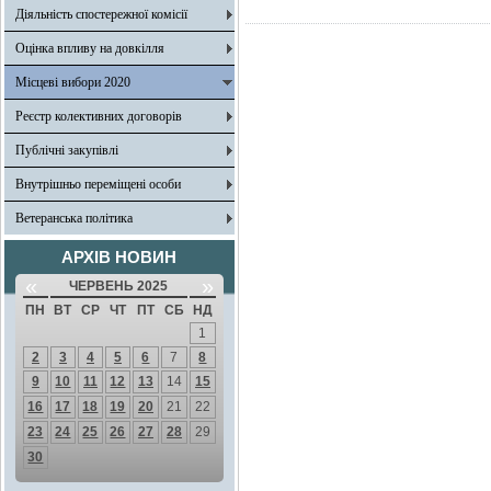
Діяльність спостережної комісії
Оцінка впливу на довкілля
Місцеві вибори 2020
Реєстр колективних договорів
Публічні закупівлі
Внутрішньо переміщені особи
Ветеранська політика
АРХІВ НОВИН
«
»
ЧЕРВЕНЬ 2025
ПН
ВТ
СР
ЧТ
ПТ
СБ
НД
1
2
3
4
5
6
7
8
9
10
11
12
13
14
15
16
17
18
19
20
21
22
23
24
25
26
27
28
29
30