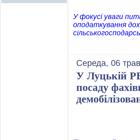
У фокусі уваги пи
оподаткування дохо
сільськогосподарсь
Середа, 06 трав
У Луцькій РВ
посаду фахівц
демобілізова