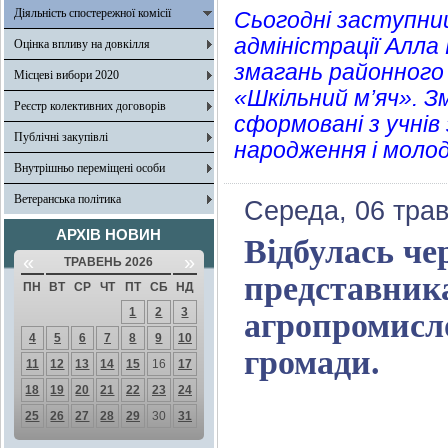
Діяльність спостережної комісії
Сьогодні заступниц
адміністрації Алла
Оцінка впливу на довкілля
змагань районного
Місцеві вибори 2020
«Шкільний м’яч». 
Реєстр колективних договорів
сформовані з учнів 
Публічні закупівлі
народження і молод
Внутрішньо переміщені особи
Ветеранська політика
Середа, 06 трав
АРХІВ НОВИН
Відбулась чер
«
»
ТРАВЕНЬ 2026
представник
ПН
ВТ
СР
ЧТ
ПТ
СБ
НД
1
2
3
агропромисло
4
5
6
7
8
9
10
громади.
11
12
13
14
15
16
17
18
19
20
21
22
23
24
25
26
27
28
29
30
31