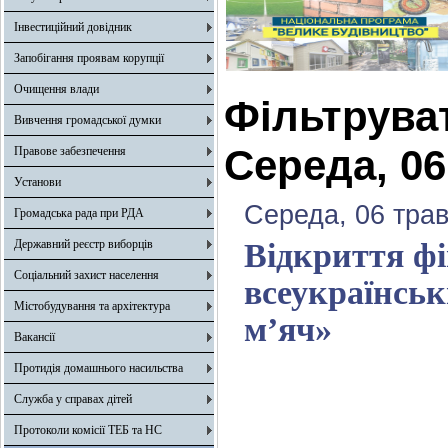
Інвестиційний довідник
Запобігання проявам корупції
Очищення влади
Фільтрува
Вивчення громадської думки
Середа, 06
Правове забезпечення
Установи
Середа, 06 трав
Громадська рада при РДА
Державний реєстр виборців
Відкриття фі
Соціальний захист населення
всеукраїнсь
Містобудування та архітектура
м’яч»
Вакансії
Протидія домашнього насильства
Служба у справах дітей
Протоколи комісії ТЕБ та НС