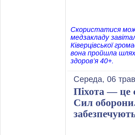
Скористатися можл
медзакладу завітал
Ківерцівської гром
вона пройшла шлях 
здоров’я 40+.
Середа, 06 трав
Піхота — це 
Сил оборони.
забезпечуют