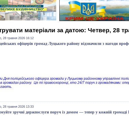
трувати матеріали за датою: Четвер, 28 т
, 28 травня 2026 16:12
цейських офіцерів громад Луцького району відзначили з нагоди проф
ди Дня поліцейського офіцера громади у Луцькому районному управлінні поліці
 в громадах району. Це ті правоохоронці, хто 24/7 поруч з громадянами: о
агають.
, 28 травня 2026 13:33
муйте зручні держпослуги поруч із домом — тепер у кожній громад