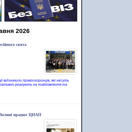
равня 2026
есійного свята
ї відзначили правоохоронців, які несуть
перативно реагують на повідомлення та
і Волині працює ЦНАП