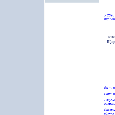
У 2026
передба
Четвер
Щиро
Ви не 
Ваша щ
Дякуємо
захища
Бажаєм
вдячні