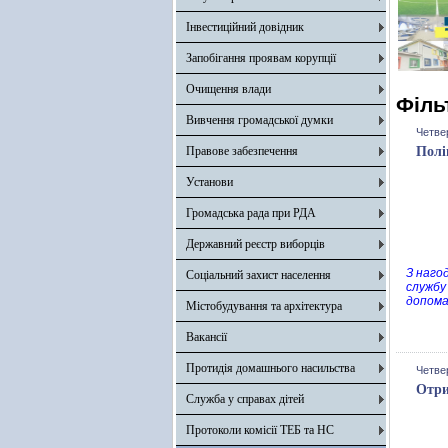
Інвестиційний довідник
Запобігання проявам корупції
Очищення влади
Філь
Вивчення громадської думки
Четвер
Правове забезпечення
Полі
Установи
Громадська рада при РДА
Державний реєстр виборців
З наго
Соціальний захист населення
службу
допом
Містобудування та архітектура
Вакансії
Протидія домашнього насильства
Четвер
Отри
Служба у справах дітей
Протоколи комісії ТЕБ та НС