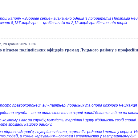
 році напрям «Здорове серце» визначено одним із пріоритетів Програми меди
чено 5,187 млрд грн — це більш ніж на 2,12 млрд грн більше, ніж торік.
, 28 травня 2026 09:36
 вітаємо поліцейських офіцерів громад Луцького району з професій
просто правоохоронеці, ви - партнер, порадник та опора кожного мешканця
оденна служба – це не лише стояти на варті нашої безпеки, а й не на словах,
 кожному з вас за службу, мужність, терпіння і щиру відданість своїй справі.
єте громади нашого району.
о міцного здоров’я, внутрішньої сили, гармонії в родинах і тепла у серцях.
стю людей, а кожне чергування – спокоєм і впевненістю у завтрашньому дні.