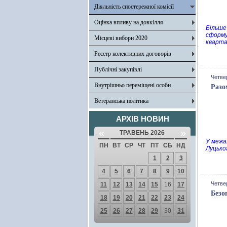
Діяльність спостережної комісії
Оцінка впливу на довкілля
Більше
сформу
Місцеві вибори 2020
кварта
Реєстр колективних договорів
Публічні закупівлі
Четвер
Внутрішньо переміщені особи
Разо
Ветеранська політика
АРХІВ НОВИН
«
»
ТРАВЕНЬ 2026
У межа
ПН
ВТ
СР
ЧТ
ПТ
СБ
НД
Луцько
1
2
3
4
5
6
7
8
9
10
Четвер
11
12
13
14
15
16
17
Безо
18
19
20
21
22
23
24
25
26
27
28
29
30
31