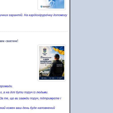
чних гарантій. На кардіохірургічну допомогу
ним святом!
 громади.
 а на ділі бути поруч із людьми.
 За те, що ви завжди поруч, підтримуєте і
 Нехай кожен ваш день буде наповнений