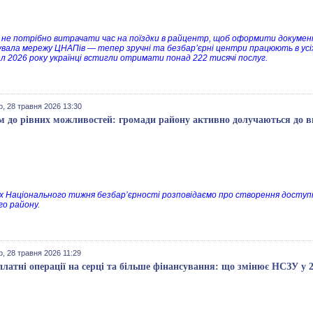
 не потрібно витрачати час на поїздки в райцентр, щоб оформити докумен
вала мережу ЦНАПів — тепер зручні та безбарʼєрні центри працюють в усі
л 2026 року українці встигли отримати понад 222 тисячі послуг.
, 28 травня 2026 13:30
м до рівних можливостей: громади району активно долучаються до в
х Національного тижня безбар’єрності розповідаємо про створення доступ
го району.
, 28 травня 2026 11:29
платні операції на серці та більше фінансування: що змінює НСЗУ у 2