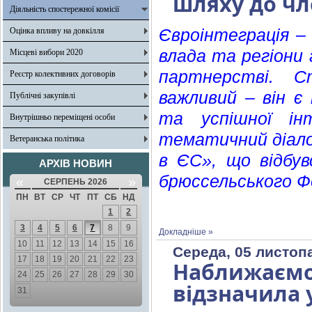
шляху до чл
Діяльність спостережної комісії
Оцінка впливу на довкілля
Євроінтеграція –
влада та регіони
Місцеві вибори 2020
партнерстві. С
Реєстр колективних договорів
важливий – він є
Публічні закупівлі
та успішної інт
Внутрішньо переміщені особи
тематичний діалог
Ветеранська політика
в ЄС», що відбув
АРХІВ НОВИН
брюссельського Ф
«
»
СЕРПЕНЬ 2026
ПН
ВТ
СР
ЧТ
ПТ
СБ
НД
1
2
3
4
5
6
7
8
9
Докладніше »
10
11
12
13
14
15
16
Середа, 05 листоп
17
18
19
20
21
22
23
Наближаєм
24
25
26
27
28
29
30
відзначила 
31