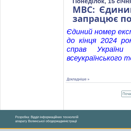
Понеділок, 15 січн
МВС: Єдини
запрацює по 
Єдиний номер екст
до кінця 2024 ро
справ України
всеукраїнського 
Докладніше »
Поча
Розробка: Відділ інформаційних технологій
апарату Волинської облдержадміністрації