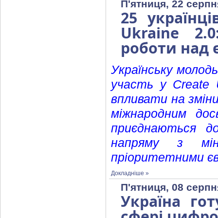
П'ятниця, 22 серпн
25 українці
Ukraine 2
роботи над 
Українську молод
участь у Create 
впливати на зміни
міжнародним дос
приєднаються до
напряму з мін
пріоритетними єв
Докладніше »
П'ятниця, 08 серпн
Україна го
сфері цифро