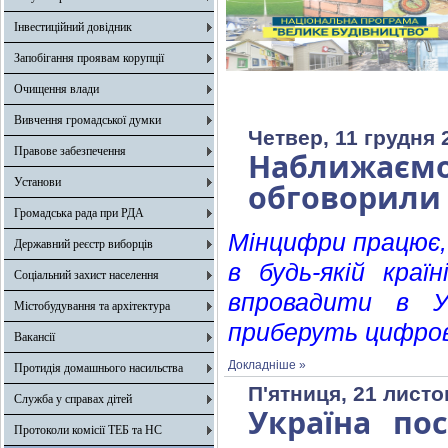
Інвестиційний довідник
Запобігання проявам корупції
Очищення влади
Вивчення громадської думки
Четвер, 11 грудня 
Правове забезпечення
Наближаємо
Установи
обговорили п
Громадська рада при РДА
Мінцифри працює,
Державний реєстр виборців
в будь-якій краї
Соціальний захист населення
впровадити в Ук
Містобудування та архітектура
приберуть цифрові
Вакансії
Докладніше »
Протидія домашнього насильства
П'ятниця, 21 листо
Служба у справах дітей
Україна по
Протоколи комісії ТЕБ та НС