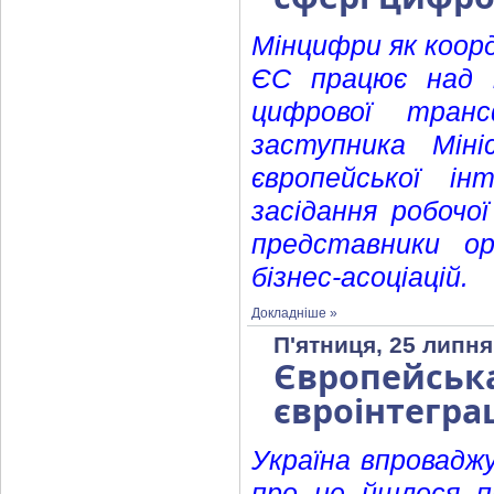
Мінцифри як коорд
ЄС працює над п
цифрової транс
заступника Мін
європейської ін
засідання робочо
представники ор
бізнес-асоціацій.
Докладніше »
П'ятниця, 25 липня
Європейськ
євроінтегра
Україна впровадж
про це йшлося п