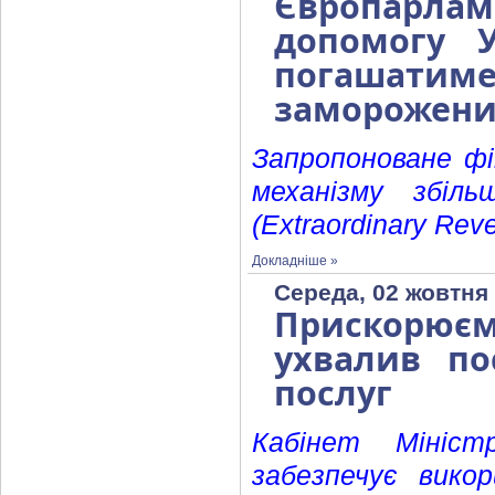
Європарлам
допомогу 
погашатиме
заморожени
Запропоноване фі
механізму збіл
(Extraordinary Reve
Докладніше »
Середа, 02 жовтня 
Прискорюєм
ухвалив по
послуг
Кабінет Мініст
забезпечує вико