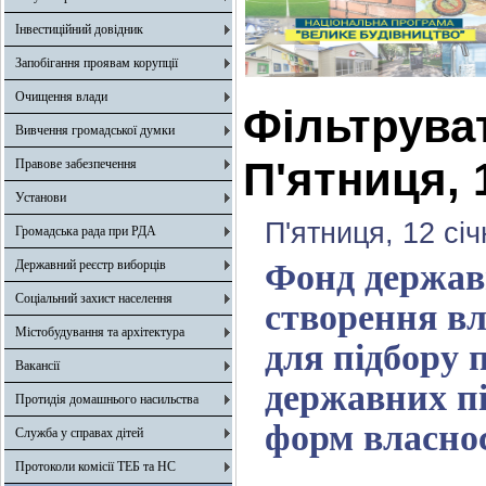
Інвестиційний довідник
Запобігання проявам корупції
Очищення влади
Фільтрува
Вивчення громадської думки
П'ятниця, 
Правове забезпечення
Установи
П'ятниця, 12 сі
Громадська рада при РДА
Державний реєстр виборців
Фонд держав
Соціальний захист населення
створення вл
Містобудування та архітектура
для підбору 
Вакансії
державних пі
Протидія домашнього насильства
форм власнос
Служба у справах дітей
Протоколи комісії ТЕБ та НС