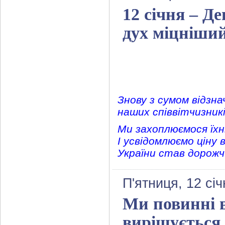
12 січня – Д
дух міцніший
Знову з сумом відзна
наших співвітчизник
Ми захоплюємося їхн
І усвідомлюємо ціну
України став дорожчи
П'ятниця, 12 сі
Ми повинні в
вирішується 