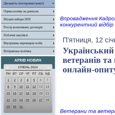
Діяльність спостережної комісії
Оцінка впливу на довкілля
Впровадження Кадров
Місцеві вибори 2020
конкурентний відбір
Реєстр колективних договорів
Публічні закупівлі
П'ятниця, 12 сі
Внутрішньо переміщені особи
Український
Ветеранська політика
ветеранів та
АРХІВ НОВИН
«
»
онлайн-опит
СІЧЕНЬ 2024
ПН
ВТ
СР
ЧТ
ПТ
СБ
НД
1
2
3
4
5
6
7
8
9
10
11
12
13
14
15
16
17
18
19
20
21
22
23
24
25
26
27
28
29
30
31
Ветерани та ветеран