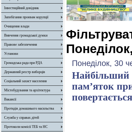
Інвестиційний довідник
Запобігання проявам корупції
Очищення влади
Фільтрува
Вивчення громадської думки
Понеділок,
Правове забезпечення
Установи
Понеділок, 30 ч
Громадська рада при РДА
Державний реєстр виборців
Найбільший 
Соціальний захист населення
пам’яток пр
Містобудування та архітектура
повертається
Вакансії
Протидія домашнього насильства
Служба у справах дітей
Протоколи комісії ТЕБ та НС