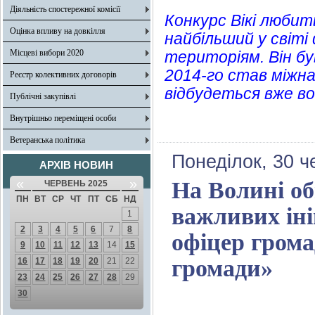
Діяльність спостережної комісії
Конкурс Вікі любить
Оцінка впливу на довкілля
найбільший у світ
Місцеві вибори 2020
територіям. Він був
2014-го став міжна
Реєстр колективних договорів
відбудеться вже в
Публічні закупівлі
Внутрішньо переміщені особи
Ветеранська політика
Понеділок, 30 ч
АРХІВ НОВИН
«
»
На Волині об
ЧЕРВЕНЬ 2025
ПН
ВТ
СР
ЧТ
ПТ
СБ
НД
важливих іні
1
2
3
4
5
6
7
8
офіцер гром
9
10
11
12
13
14
15
громади»
16
17
18
19
20
21
22
23
24
25
26
27
28
29
30