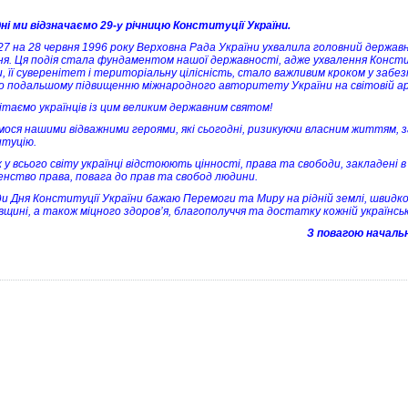
ні ми відзначаємо 29-у річницю Конституції України.
з 27 на 28 червня 1996 року Верховна Рада України ухвалила головний держав
ня. Ця подія стала фундаментом нашої державності, адже ухвалення Констит
и, її суверенітет і територіальну цілісність, стало важливим кроком у забе
о подальшому підвищенню міжнародного авторитету України на світовій ар
ітаємо українців із цим великим державним святом!
ося нашими відважними героями, які сьогодні, ризикуючи власним життям,
туцію.
х у всього світу українці відстоюють цінності, права та свободи, закладені 
енство права, повага до прав та свобод людини.
ди Дня Конституції України бажаю Перемоги та Миру на рідній землі, швидко
вщині, а також міцного здоров’я, благополуччя та достатку кожній українськ
З повагою начальн