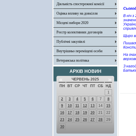
Діяльність спостережної комісії
Сьогод
Оцінка впливу на довкілля
В ніч 
значен
Місцеві вибори 2020
Україн
сприял
Реєстр колективних договорів
Щиро в
Публічні закупівлі
Пишаєм
Консти
Внутрішньо переміщені особи
На оча
верхов
Ветеранська політика
З наго
Батькі
АРХІВ НОВИН
«
»
ЧЕРВЕНЬ 2025
ПН
ВТ
СР
ЧТ
ПТ
СБ
НД
1
2
3
4
5
6
7
8
9
10
11
12
13
14
15
16
17
18
19
20
21
22
23
24
25
26
27
28
29
30