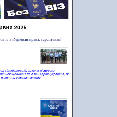
ервня 2025
товно виборював права, гарантовані
их адміністрацій, органів місцевого
линою мовчання пам’ять Героїв-українців, які
й виконали учасники заходу.