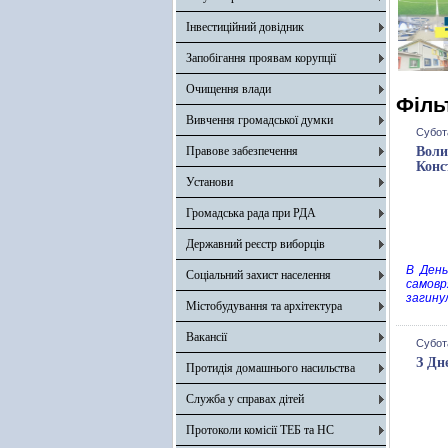
Інвестиційний довідник
Запобігання проявам корупції
Очищення влади
Філь
Вивчення громадської думки
Субот
Правове забезпечення
Воли
Конс
Установи
Громадська рада при РДА
Державний реєстр виборців
В День
Соціальний захист населення
самовр
загинул
Містобудування та архітектура
Вакансії
Субот
З Дн
Протидія домашнього насильства
Служба у справах дітей
Протоколи комісії ТЕБ та НС