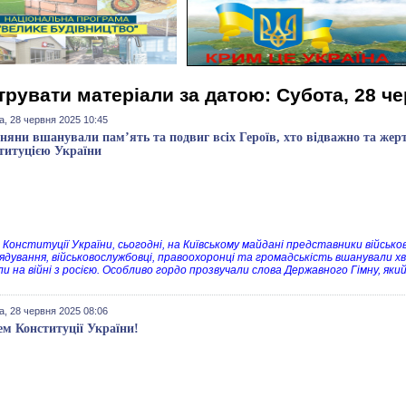
трувати матеріали за датою: Субота, 28 ч
а, 28 червня 2025 10:45
няни вшанували пам’ять та подвиг всіх Героїв, хто відважно та жер
титуцією України
 Конституції України, сьогодні, на Київському майдані представники військов
ядування, військовослужбовці, правоохоронці та громадськість вшанували хви
и на війні з росією. Особливо гордо прозвучали слова Державного Гімну, яки
а, 28 червня 2025 08:06
ем Конституції України!