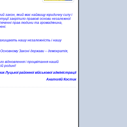
ний закон, який має найвищу юридичну силу і
уції закріпило правові основи незалежної
зпеченні прав людини та громадянина,
ені.
 захищають нашу незалежність і нашу
в Основному Законі держави – демократія,
го відновлення і процвітання нашій
ій родині!
ик Луцької районної військової адміністрації
Анатолій Костик