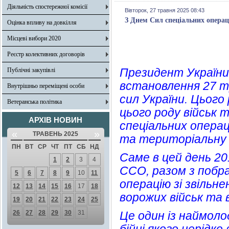
Діяльність спостережної комісії
Вівторок, 27 травня 2025 08:43
З Днем Сил спеціальних операц
Оцінка впливу на довкілля
Місцеві вибори 2020
Реєстр колективних договорів
Президент України
Публічні закупівлі
встановлення 27 т
Внутрішньо переміщені особи
сил України. Цього
Ветеранська політика
цього роду військ 
АРХІВ НОВИН
спеціальних операц
«
»
ТРАВЕНЬ 2025
та територіальну ц
ПН
ВТ
СР
ЧТ
ПТ
СБ
НД
Саме в цей день 20
1
2
3
4
ССО, разом з побр
5
6
7
8
9
10
11
операцію зі звільн
12
13
14
15
16
17
18
ворожих військ та
19
20
21
22
23
24
25
26
27
28
29
30
31
Це один із наймоло