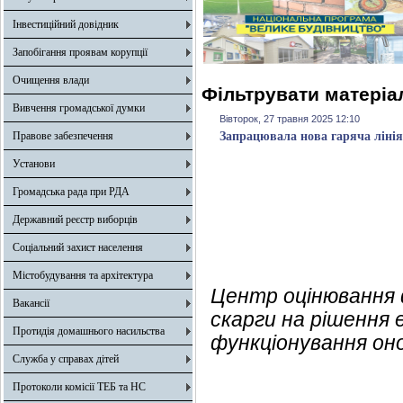
Інвестиційний довідник
Запобігання проявам корупції
Очищення влади
Фільтрувати матеріал
Вивчення громадської думки
Вівторок, 27 травня 2025 12:10
Правове забезпечення
Запрацювала нова гаряча ліні
Установи
Громадська рада при РДА
Державний реєстр виборців
Соціальний захист населення
Містобудування та архітектура
Центр оцінювання 
Вакансії
скарги на рішення
Протидія домашнього насильства
функціонування оно
Служба у справах дітей
Протоколи комісії ТЕБ та НС