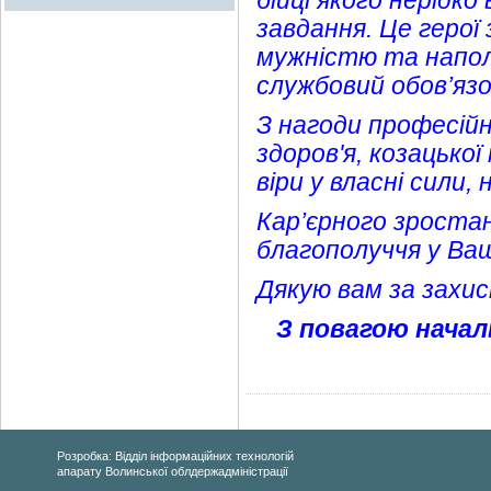
бійці якого нерідк
завдання. Це герої
мужністю та наполе
службовий обов’язо
З нагоди професій
здоров'я, козацько
віри у власні сили
Кар’єрного зростан
благополуччя у Ваш
Дякую вам за захис
З повагою началь
Розробка: Відділ інформаційних технологій
апарату Волинської облдержадміністрації