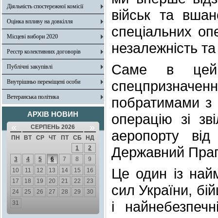
Діяльність спостережної комісії
військ та вшан
Оцінка впливу на довкілля
спеціальних опе
Місцеві вибори 2020
незалежність та 
Реєстр колективних договорів
Саме в цей
Публічні закупівлі
спецпризнач
Внутрішньо переміщені особи
Ветеранська політика
побратимами з 
АРХІВ НОВИН
операцію зі зв
«
»
СЕРПЕНЬ 2026
аеропорту від
ПН
ВТ
СР
ЧТ
ПТ
СБ
НД
Державний Прап
1
2
3
4
5
6
7
8
9
Це один із най
10
11
12
13
14
15
16
17
18
19
20
21
22
23
сил України, бі
24
25
26
27
28
29
30
і найнебезпеч
31