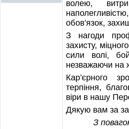
волею, витри
наполегливістю,
обов’язок, захи
З нагоди про
захисту, міцного
сили волі, бо
незважаючи на 
Кар’єрного з
терпіння, благ
віри в нашу Пер
Дякую вам за за
З поваго