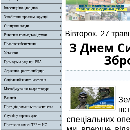
Інвестиційний довідник
Запобігання проявам корупції
Очищення влади
Вівторок, 27 трав
Вивчення громадської думки
З Днем С
Правове забезпечення
Установи
Збр
Громадська рада при РДА
Державний реєстр виборців
Соціальний захист населення
П
Містобудування та архітектура
З
Вакансії
вс
Протидія домашнього насильства
Служба у справах дітей
спеціальних опе
Протоколи комісії ТЕБ та НС
ми вперше відз