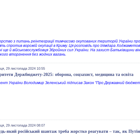
ерство з питань реінтеграції тимчасово окупованих територій України прод
нять спротив ворожій окупації в Криму. Ця розповідь про Ілімдара Ходжамето
ні ще й військовослужбовця Збройних сил України. На захист Батьківщини ві
ького вторгнення без жодних вагань.
ця, 29 листопада 2024 10:55
ритети Держбюджету-2025: оборона, соцзахист, медицина та освіта
ент України Володимир Зеленський підписав Закон "Про Державний бюджет У
ця, 29 листопада 2024 08:07
удь-який російський шантаж треба жорстко реагувати – так, як Путін