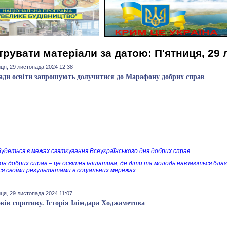
трувати матеріали за датою: П'ятниця, 29
ця, 29 листопада 2024 12:38
ади освіти запрошують долучитися до Марафону добрих справ
дбудеться в межах святкування Всеукраїнського дня добрих справ.
н добрих справ – це освітня ініціатива, де діти та молодь навчаються бла
ся своїми результатами в соціальних мережах.
ця, 29 листопада 2024 11:07
оків спротиву. Історія Ілімдара Ходжаметова