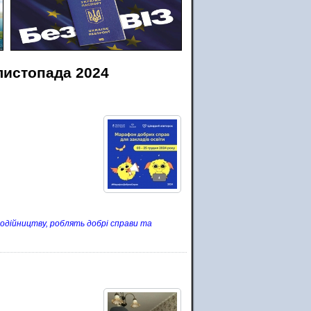
 листопада 2024
годійництву, роблять добрі справи та