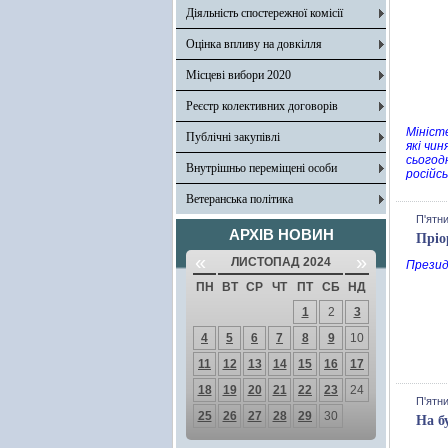
Діяльність спостережної комісії
Оцінка впливу на довкілля
Місцеві вибори 2020
Реєстр колективних договорів
Мініст
Публічні закупівлі
які чи
сьогод
Внутрішньо переміщені особи
російс
Ветеранська політика
П'ятни
АРХІВ НОВИН
Пріо
«
»
ЛИСТОПАД 2024
Презид
ПН
ВТ
СР
ЧТ
ПТ
СБ
НД
1
2
3
4
5
6
7
8
9
10
11
12
13
14
15
16
17
18
19
20
21
22
23
24
П'ятни
25
26
27
28
29
30
На б