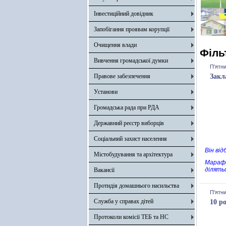
Інвестиційний довідник
Запобігання проявам корупції
Очищення влади
Філь
Вивчення громадської думки
П'ятни
Правове забезпечення
Закл
Установи
Громадська рада при РДА
Державний реєстр виборців
Соціальний захист населення
Він ві
Містобудування та архітектура
Марафо
ділять
Вакансії
Протидія домашнього насильства
П'ятни
Служба у справах дітей
10 р
Протоколи комісії ТЕБ та НС