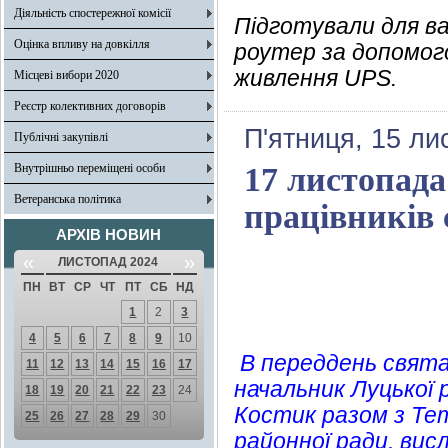
Діяльність спостережної комісії
Підготували для ва
Оцінка впливу на довкілля
роутер за допомог
живлення UPS.
Місцеві вибори 2020
Реєстр колективних договорів
П'ятниця, 15 ли
Публічні закупівлі
Внутрішньо переміщені особи
17 листопада
Ветеранська політика
працівників 
АРХІВ НОВИН
«
»
ЛИСТОПАД 2024
ПН
ВТ
СР
ЧТ
ПТ
СБ
НД
1
2
3
4
5
6
7
8
9
10
В переддень свята, 
11
12
13
14
15
16
17
начальник Луцької 
18
19
20
21
22
23
24
Костик разом з Те
25
26
27
28
29
30
районної ради, вис