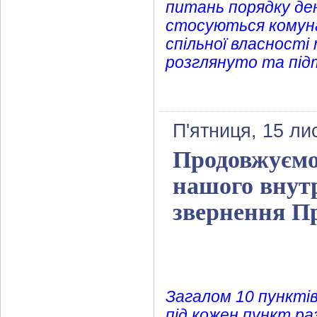
питань порядку ден
стосуються комун
спільної власності
розглянуто та під
П'ятниця, 15 ли
Продовжуємо
нашого внутр
звернення П
Загалом 10 пунктів
під кожен пункт ра