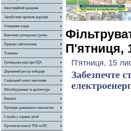
Інвестиційний довідник
Запобігання проявам корупції
Очищення влади
Фільтрува
Вивчення громадської думки
П'ятниця, 
Правове забезпечення
Установи
П'ятниця, 15 ли
Громадська рада при РДА
Державний реєстр виборців
Забезпечте с
Соціальний захист населення
електроенерг
Містобудування та архітектура
Вакансії
Протидія домашнього насильства
Служба у справах дітей
Протоколи комісії ТЕБ та НС