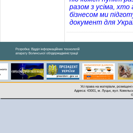
разом з усіма, хто
бізнесом ми підго
документ для Украї
Розробка: Відділ інформаційних технологій
апарату Волинської облдержадміністрації
Усі права на матеріали, розміщені 
Адреса: 43001, м. Луцьк, вул. Ковельськ
©