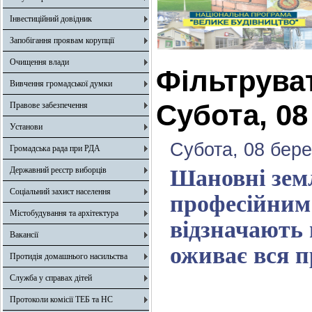
Інвестиційний довідник
Запобігання проявам корупції
Очищення влади
Фільтрува
Вивчення громадської думки
Субота, 08
Правове забезпечення
Установи
Субота, 08 бере
Громадська рада при РДА
Державний реєстр виборців
Шановні земл
Соціальний захист населення
професійним 
Містобудування та архітектура
відзначають 
Вакансії
оживає вся п
Протидія домашнього насильства
Служба у справах дітей
Протоколи комісії ТЕБ та НС