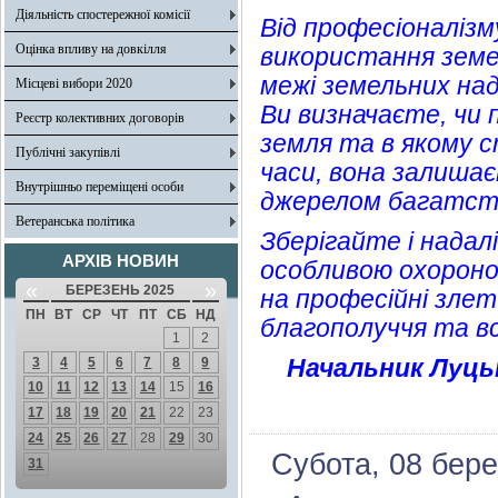
Діяльність спостережної комісії
Від професіоналіз
Оцінка впливу на довкілля
використання земел
межі земельних наді
Місцеві вибори 2020
Ви визначаєте, чи 
Реєстр колективних договорів
земля та в якому с
Публічні закупівлі
часи, вона залишає
Внутрішньо переміщені особи
джерелом багатства
Ветеранська політика
Зберігайте і надал
АРХІВ НОВИН
особливою охороною
«
»
БЕРЕЗЕНЬ 2025
на професійні злет
ПН
ВТ
СР
ЧТ
ПТ
СБ
НД
благополуччя та в
1
2
Начальник Луцьк
3
4
5
6
7
8
9
10
11
12
13
14
15
16
17
18
19
20
21
22
23
24
25
26
27
28
29
30
Субота, 08 бере
31