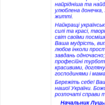
найрідніша та най
улюблена донечка, 
житті.
Найкращі українські
силі та красі, тво
світ своїми посмі
Ваша мудрість, ви
любов інколи прос
завдань одночасно;
професійні турботи
красивими, доглян
господинями і мам
Бережіть себе! Ваші
нашої України. Бож
розпочаті справи т
Начальник Луцьк