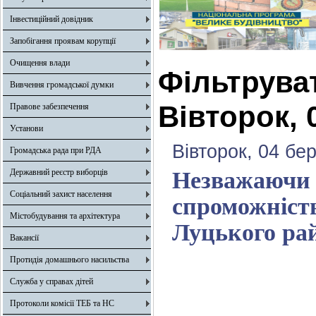
Інвестиційний довідник
Запобігання проявам корупції
Очищення влади
Фільтрува
Вивчення громадської думки
Вівторок, 
Правове забезпечення
Установи
Вівторок, 04 бе
Громадська рада при РДА
Державний реєстр виборців
Незважаючи н
Соціальний захист населення
спроможність
Містобудування та архітектура
Луцького рай
Вакансії
Протидія домашнього насильства
Служба у справах дітей
Протоколи комісії ТЕБ та НС