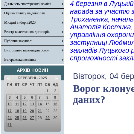
4 березня в Луцькій
Діяльність спостережної комісії
нарада за участю 
Оцінка впливу на довкілля
Троханенка, начальн
Місцеві вибори 2020
Анатолія Костика, 
Реєстр колективних договорів
управління охорони
заступниці Людмили
Публічні закупівлі
закладів Луцького 
Внутрішньо переміщені особи
спроможності закла
Ветеранська політика
АРХІВ НОВИН
Вівторок, 04 бе
«
»
БЕРЕЗЕНЬ 2025
ПН
ВТ
СР
ЧТ
ПТ
СБ
НД
Ворог клонує
1
2
даних?
3
4
5
6
7
8
9
10
11
12
13
14
15
16
17
18
19
20
21
22
23
24
25
26
27
28
29
30
31