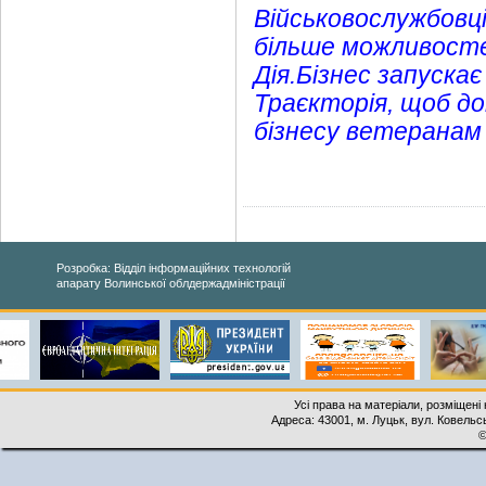
Військовослужбовц
більше можливостей
Дія.Бізнес запуска
Траєкторія, щоб д
бізнесу ветеранам і
Розробка: Відділ інформаційних технологій
апарату Волинської облдержадміністрації
Усі права на матеріали, розміщені 
Адреса: 43001, м. Луцьк, вул. Ковельськ
©