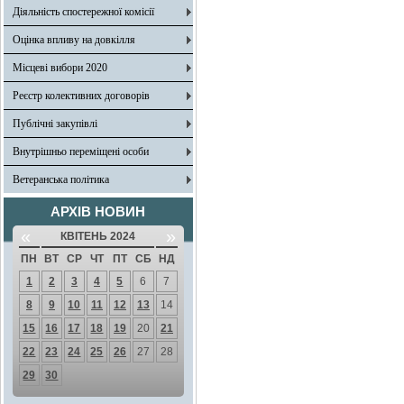
Діяльність спостережної комісії
Оцінка впливу на довкілля
Місцеві вибори 2020
Реєстр колективних договорів
Публічні закупівлі
Внутрішньо переміщені особи
Ветеранська політика
АРХІВ НОВИН
«
»
КВІТЕНЬ 2024
ПН
ВТ
СР
ЧТ
ПТ
СБ
НД
1
2
3
4
5
6
7
8
9
10
11
12
13
14
15
16
17
18
19
20
21
22
23
24
25
26
27
28
29
30