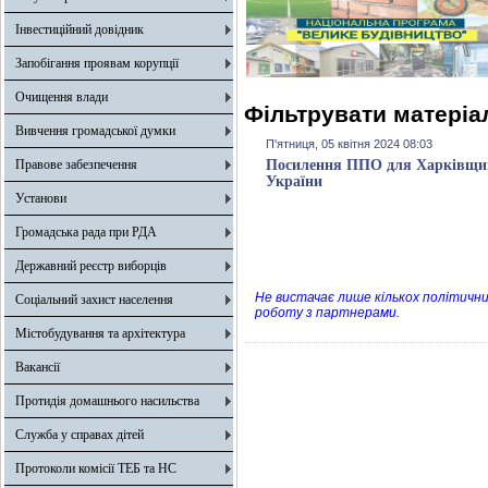
Інвестиційний довідник
Запобігання проявам корупції
Очищення влади
Фільтрувати матеріал
Вивчення громадської думки
П'ятниця, 05 квітня 2024 08:03
Правове забезпечення
Посилення ППО для Харківщини
України
Установи
Громадська рада при РДА
Державний реєстр виборців
Не вистачає лише кількох політични
Соціальний захист населення
роботу з партнерами.
Містобудування та архітектура
Вакансії
Протидія домашнього насильства
Служба у справах дітей
Протоколи комісії ТЕБ та НС