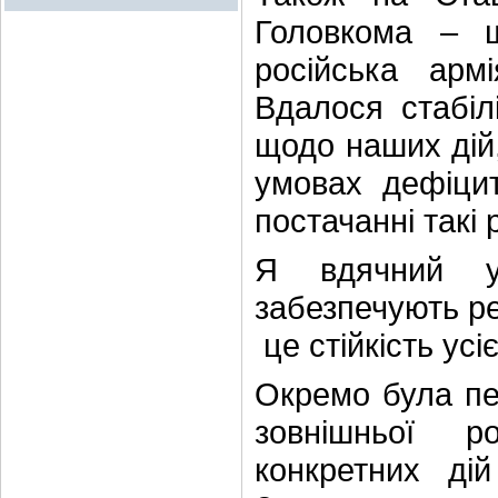
Головкома – 
російська арм
Вдалося стабілі
щодо наших дій,
умовах дефіцит
постачанні такі
Я вдячний у
забезпечують ре
це стійкість усі
Окремо була пе
зовнішньої р
конкретних ді