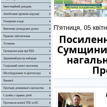
Інвестиційний довідник
Запобігання проявам корупції
Очищення влади
П'ятниця, 05 квіт
Вивчення громадської думки
Посиленн
Правове забезпечення
Установи
Сумщини, 
Громадська рада при РДА
нагальн
Державний реєстр виборців
Пр
Соціальний захист населення
Містобудування та архітектура
Вакансії
Протидія домашнього насильства
Служба у справах дітей
Протоколи комісії ТЕБ та НС