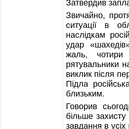
Затвердив запл
Звичайно, прот
ситуації в об
наслідкам росій
удар «шахедів»
жаль, чотири
рятувальники н
виклик після пе
Підла російська
близьким.
Говорив сьогод
більше захисту
завдання в усі