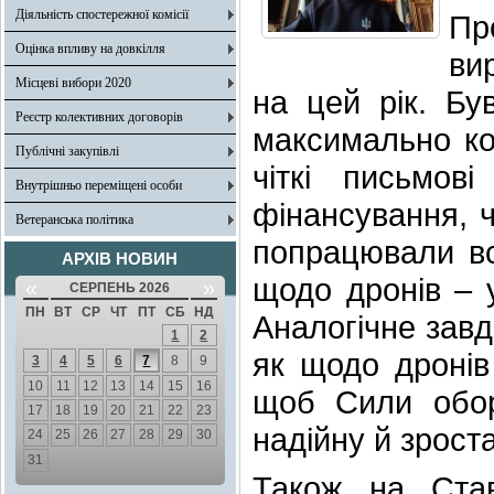
Діяльність спостережної комісії
Пр
Оцінка впливу на довкілля
ви
Місцеві вибори 2020
на цей рік. Бу
Реєстр колективних договорів
максимально кон
Публічні закупівлі
чіткі письмов
Внутрішньо переміщені особи
фінансування, ч
Ветеранська політика
попрацювали всі
АРХІВ НОВИН
щодо дронів – у
«
»
СЕРПЕНЬ 2026
ПН
ВТ
СР
ЧТ
ПТ
СБ
НД
Аналогічне завд
1
2
як щодо дронів
3
4
5
6
7
8
9
10
11
12
13
14
15
16
щоб Сили обор
17
18
19
20
21
22
23
надійну й зрост
24
25
26
27
28
29
30
31
Також на Ста