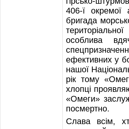
гірсько-штурмов
406-ї окремої 
бригада морсько
територіально
особлива вдя
спецпризначе
ефективних у бо
нашої Національ
рік тому «Омег
хлопці проявляю
«Омеги» заслужи
посмертно.
Слава всім, хт