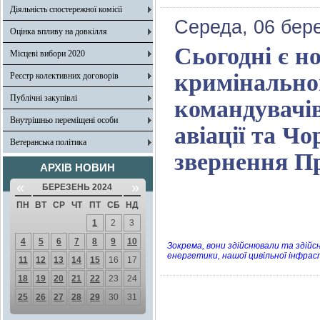
Діяльність спостережної комісії
Середа, 06 бере
Оцінка впливу на довкілля
Сьогодні є 
Місцеві вибори 2020
кримінальног
Реєстр колективних договорів
Публічні закупівлі
командувачів
Внутрішньо переміщені особи
авіації та Ч
Ветеранська політика
звернення П
АРХІВ НОВИН
«
»
БЕРЕЗЕНЬ 2024
ПН
ВТ
СР
ЧТ
ПТ
СБ
НД
1
2
3
4
5
6
7
8
9
10
Зокрема, вони здійснювали та здій
енергетики, нашої цивільної інфрас
11
12
13
14
15
16
17
18
19
20
21
22
23
24
25
26
27
28
29
30
31