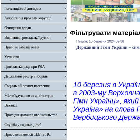
Інвестиційний довідник
Запобігання проявам корупції
Очищення влади
Фільтрувати матеріал
Вивчення громадської думки
Неділя, 10 березня 2024 09:38
Правове забезпечення
Державний Гімн України – симв
Установи
Громадська рада при РДА
Державний реєстр виборців
10 березня в Украї
Соціальний захист населення
в 2003-му Верховн
Містобудування та архітектура
Гімн України», яки
Вакансії
Україна» на слова 
Протидія домашнього насильства
Вербицького Держа
Служба у справах дітей
Протоколи комісії ТЕБ та НС