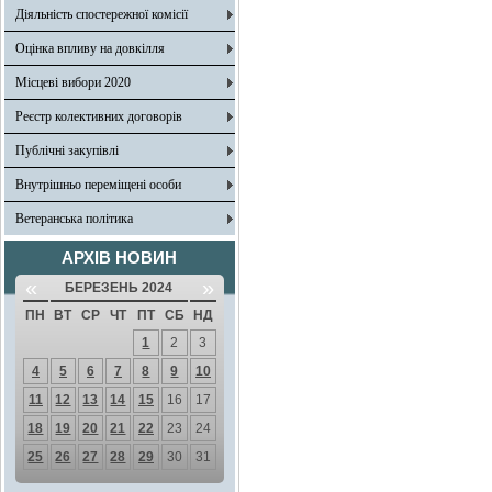
Діяльність спостережної комісії
Оцінка впливу на довкілля
Місцеві вибори 2020
Реєстр колективних договорів
Публічні закупівлі
Внутрішньо переміщені особи
Ветеранська політика
АРХІВ НОВИН
«
»
БЕРЕЗЕНЬ 2024
ПН
ВТ
СР
ЧТ
ПТ
СБ
НД
1
2
3
4
5
6
7
8
9
10
11
12
13
14
15
16
17
18
19
20
21
22
23
24
25
26
27
28
29
30
31