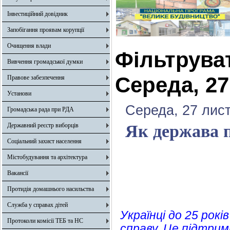
Інвестиційний довідник
Запобігання проявам корупції
Очищення влади
Фільтрува
Вивчення громадської думки
Середа, 27
Правове забезпечення
Установи
Середа, 27 лис
Громадська рада при РДА
Державний реєстр виборців
Як держава 
Соціальний захист населення
Містобудування та архітектура
Вакансії
Протидія домашнього насильства
Служба у справах дітей
Українці до 25 рок
Протоколи комісії ТЕБ та НС
справу. Це підтрим