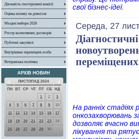
Діяльність спостережної комісії
свої бізнес-ідеї.
Оцінка впливу на довкілля
Місцеві вибори 2020
Середа, 27 лис
Реєстр колективних договорів
Діагностичн
Публічні закупівлі
новоутворень
Внутрішньо переміщені особи
переміщених 
Ветеранська політика
АРХІВ НОВИН
«
»
ЛИСТОПАД 2024
ПН
ВТ
СР
ЧТ
ПТ
СБ
НД
1
2
3
4
5
6
7
8
9
10
На ранніх стадіях 
11
12
13
14
15
16
17
онкозахворювань з
18
19
20
21
22
23
24
дозволяє вчасно ви
25
26
27
28
29
30
лікування та ряту