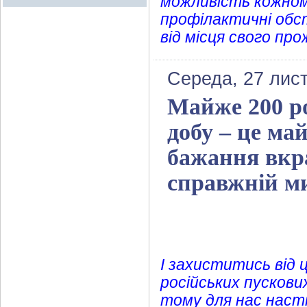
можливість кожном
профілактичні обс
від місця свого про
Середа, 27 лис
Майже 200 ро
добу – це май
бажання вкра
справжній м
І захиститись від 
російських пускови
тому для нас наст