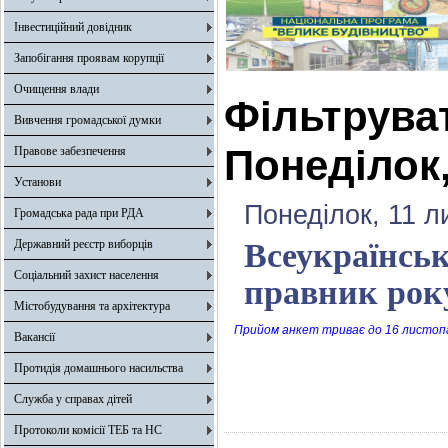
Інвестиційний довідник
Запобігання проявам корупції
Очищення влади
Фільтрува
Вивчення громадської думки
Понеділок,
Правове забезпечення
Установи
Понеділок, 11 л
Громадська рада при РДА
Державний реєстр виборців
Всеукраїнсь
Соціальний захист населення
правник року
Містобудування та архітектура
Прийом анкет триває до 16 листопа
Вакансії
Протидія домашнього насильства
Служба у справах дітей
Протоколи комісії ТЕБ та НС