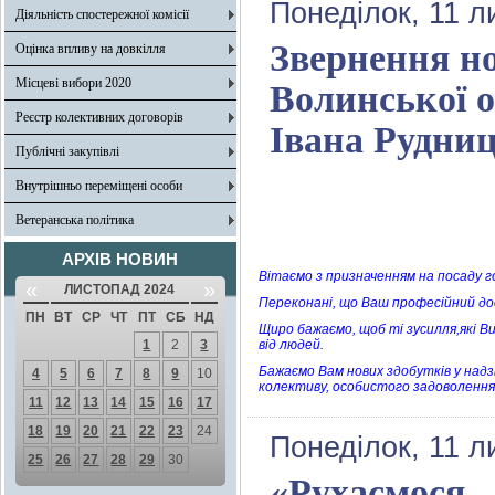
Понеділок, 11 л
Діяльність спостережної комісії
Звернення н
Оцінка впливу на довкілля
Місцеві вибори 2020
Волинської о
Реєстр колективних договорів
Івана Рудни
Публічні закупівлі
Внутрішньо переміщені особи
Ветеранська політика
АРХІВ НОВИН
Вітаємо з призначенням на посаду г
«
»
ЛИСТОПАД 2024
Переконані, що Ваш професійний дос
ПН
ВТ
СР
ЧТ
ПТ
СБ
НД
Щиро бажаємо, щоб ті зусилля,які 
1
2
3
від людей.
Бажаємо Вам нових здобутків у надз
4
5
6
7
8
9
10
колективу, особистого задоволення 
11
12
13
14
15
16
17
18
19
20
21
22
23
24
Понеділок, 11 л
25
26
27
28
29
30
«Рухаємося –