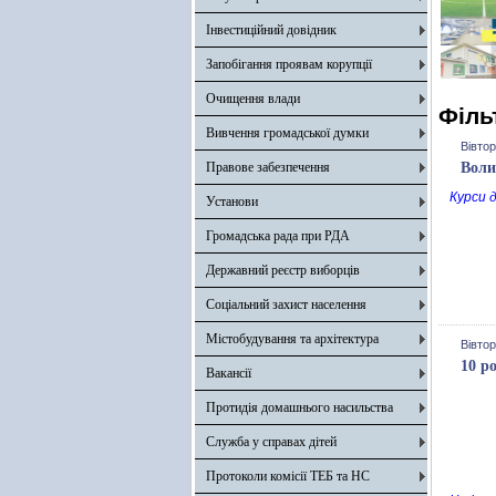
Інвестиційний довідник
Запобігання проявам корупції
Очищення влади
Філь
Вивчення громадської думки
Вівтор
Правове забезпечення
Воли
Курси д
Установи
Громадська рада при РДА
Державний реєстр виборців
Соціальний захист населення
Містобудування та архітектура
Вівтор
10 р
Вакансії
Протидія домашнього насильства
Служба у справах дітей
Протоколи комісії ТЕБ та НС