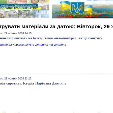
трувати матеріали за датою: Вівторок, 29 
ок, 29 жовтня 2024 14:15
нян запрошують на безкоштовні онлайн-курси: як долучитись
оступні для всіх охочих українців та українок.
ок, 29 жовтня 2024 11:26
оків спротиву. Історія Нарімана Джеляла