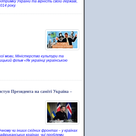
ідтримку України та вірність своїй державі,
014 року.
ької мови, Міністерство культури та
цький фільм «Як українці українською
ступ Президента на саміті Україна –
чному чи інших східних фронтах – у країнах
 африканських країнах, чиї проблеми