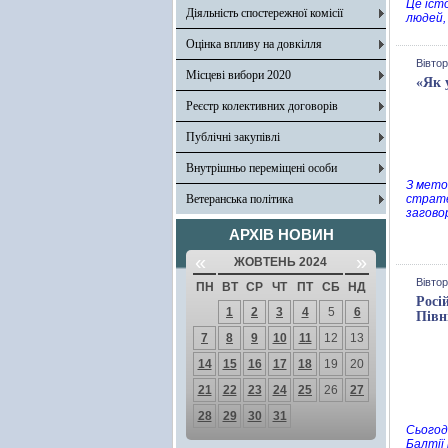
Це іст
Діяльність спостережної комісії
людей, 
Оцінка впливу на довкілля
Вівтор
Місцеві вибори 2020
«Як 
Реєстр колективних договорів
Публічні закупівлі
Внутрішньо переміщені особи
З мето
Ветеранська політика
страте
загово
АРХІВ НОВИН
«
»
ЖОВТЕНЬ 2024
Вівтор
ПН
ВТ
СР
ЧТ
ПТ
СБ
НД
Росі
1
2
3
4
5
6
Півн
7
8
9
10
11
12
13
14
15
16
17
18
19
20
21
22
23
24
25
26
27
28
29
30
31
Сьогод
Балтії