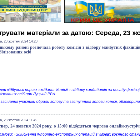
трувати матеріали за датою: Середа, 23 ж
а, 23 жовтня 2024 14:28
цькому районі розпочала роботу комісія з відбору майбутніх фахівців
білізованих осіб
ня відбулося перше засідання Комісії з відбору кандидатів на посаду фахівці
ізованих осіб при Луцькій РВА.
с засідання учасники обрали голову та заступника голови комісії, обговори
а, 23 жовтня 2024 11:45
твер, 24 жовтня 2024 року, о 15:00 відбудеться чергова онлайн-зустріч
озмови: «Здійснення імпортно-експортних операцій в умовах воєнного стану