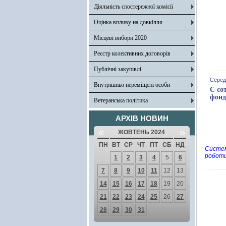
Діяльність спостережної комісії
Оцінка впливу на довкілля
Місцеві вибори 2020
Реєстр колективних договорів
Публічні закупівлі
Серед
Внутрішньо переміщені особи
Є со
фонд
Ветеранська політика
АРХІВ НОВИН
«
»
ЖОВТЕНЬ 2024
ПН
ВТ
СР
ЧТ
ПТ
СБ
НД
Систем
роботи
1
2
3
4
5
6
7
8
9
10
11
12
13
14
15
16
17
18
19
20
21
22
23
24
25
26
27
28
29
30
31