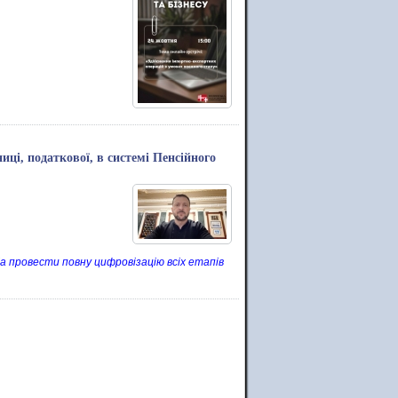
иці, податкової, в системі Пенсійного
а провести повну цифровізацію всіх етапів