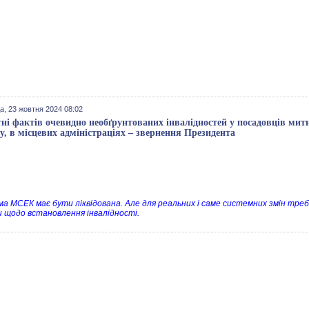
а, 23 жовтня 2024 08:02
тні фактів очевидно необґрунтованих інвалідностей у посадовців митн
у, в місцевих адміністраціях – звернення Президента
а МСЕК має бути ліквідована. Але для реальних і саме системних змін треб
 щодо встановлення інвалідності.