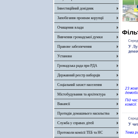
Інвестиційний довідник
Запобігання проявам корупції
Очищення влади
Філь
Вивчення громадської думки
Серед
Правове забезпечення
У Лу
демо
Установи
Громадська рада при РДА
Державний реєстр виборців
Соціальний захист населення
23 жовт
демобіл
Містобудування та архітектура
Під ча
Вакансії
комісії.
Протидія домашнього насильства
Серед
Служба у справах дітей
У че
Протоколи комісії ТЕБ та НС
Тема р