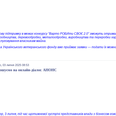
ову підтримку в межах конкурсу “Варто РОБИти СВОЄ 2.0” зможуть отримат
робництва, деревообробки, металообробки, виробництва та переробки харч
слуговування власникам майна.
а Українського ветеранського фонду вже приймає заявки — подати їх можн
, 03 липня 2025 08:53
ошуємо на онлайн-діалог. АНОНС
ер, 3 липня, під час щотижневої зустрічі представників влади з бізнесом г