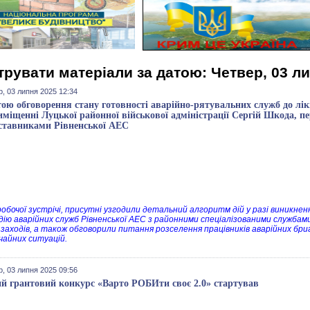
трувати матеріали за датою: Четвер, 03 л
, 03 липня 2025 12:34
тою обговорення стану готовності аварійно-рятувальних служб до лі
иміщенні Луцької районної військової адміністрації Сергій Шкода, п
ставниками Рівненської АЕС
 робочої зустрічі, присутні узгодили детальний алгоритм дій у разі виникн
дію аварійних служб Рівненської АЕС з районними спеціалізованими службами,
і заходів, а також обговорили питання розселення працівників аварійних бри
чайних ситуацій.
, 03 липня 2025 09:56
й грантовий конкурс «Варто РОБИти своє 2.0» стартував