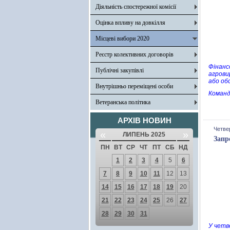
Діяльність спостережної комісії
Оцінка впливу на довкілля
Місцеві вибори 2020
Реєстр колективних договорів
Фінанс
Публічні закупівлі
агрови
або об
Внутрішньо переміщені особи
Команд
Ветеранська політика
АРХІВ НОВИН
Четвер
«
»
ЛИПЕНЬ 2025
Запр
ПН
ВТ
СР
ЧТ
ПТ
СБ
НД
1
2
3
4
5
6
7
8
9
10
11
12
13
14
15
16
17
18
19
20
21
22
23
24
25
26
27
28
29
30
31
У четв