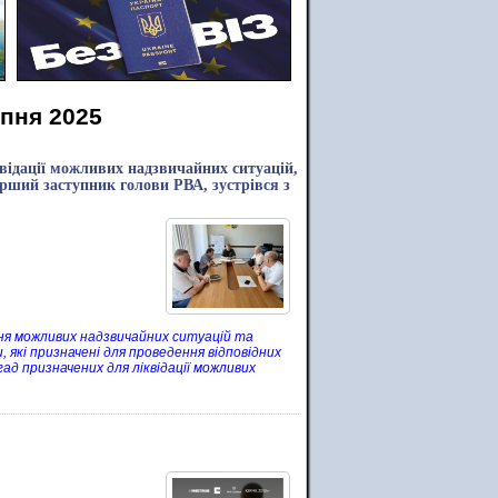
ипня 2025
квідації можливих надзвичайних ситуацій,
ерший заступник голови РВА, зустрівся з
ення можливих надзвичайних ситуацій та
 які призначені для проведення відповідних
гад призначених для ліквідації можливих