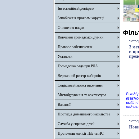
Інвестиційний довідник
Запобігання проявам корупції
Очищення влади
Філь
Вивчення громадської думки
Четвер
Правове забезпечення
З ме
в пр
пред
Установи
Громадська рада при РДА
Державний реєстр виборців
Соціальний захист населення
В ході
Містобудування та архітектура
взаємо
робіт 
Вакансії
надзви
Протидія домашнього насильства
Четвер
Служба у справах дітей
Нови
Протоколи комісії ТЕБ та НС