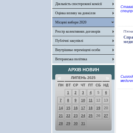
Діяльність спостережної комісії
Ставай
спецпр
Оцінка впливу на довкілля
Місцеві вибори 2020
Реєстр колективних договорів
П'ятни
Спра
Публічні закупівлі
меди
Внутрішньо переміщені особи
Ветеранська політика
АРХІВ НОВИН
«
»
Сьогод
ЛИПЕНЬ 2025
медичн
ПН
ВТ
СР
ЧТ
ПТ
СБ
НД
1
2
3
4
5
6
7
8
9
10
11
12
13
14
15
16
17
18
19
20
21
22
23
24
25
26
27
28
29
30
31