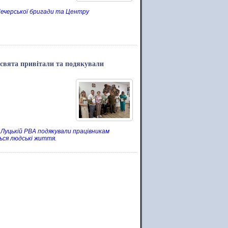
 Печерської бригади та Центру
 свята привітали та подякували
у Луцькій РВА подякували працівникам
ться людські життя.