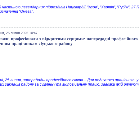
 частиною легендарних підрозділів Нацгвардії: "Азов", "Хартія", "Рубіж", 27
изначення "Омега".
ця, 25 липня 2025 10:47
вжні професіонали з відкритими серцями: напередодні професійного
чним працівникам Луцького району
ні, 25 липня, напередодні професійного свята – Дня медичного працівника, 
их закладів району за сумлінну та відповідальну працю, завдяки якій рятую