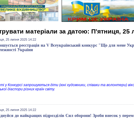
трувати матеріали за датою: П'ятниця, 25 
ця, 25 липня 2025 14:22
ошується реєстрація на V Всеукраїнський конкурс "Що для мене Укр
лежності України
ті у Конкурсі запрошуються діти (юні художники, співаки та волонтери) віком
ької діаспори різних країн світу.
ця, 25 липня 2025 14:22
днуйся до найкращих підрозділів Сил оборони! Зроби внесок у перемо