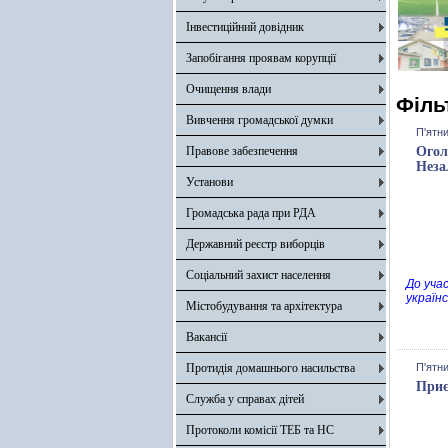
Інвестиційний довідник
Запобігання проявам корупції
Очищення влади
Філь
Вивчення громадської думки
П'ятни
Правове забезпечення
Огол
Неза
Установи
Громадська рада при РДА
Державний реєстр виборців
Соціальний захист населення
До учас
українс
Містобудування та архітектура
Вакансії
Протидія домашнього насильства
П'ятни
Приє
Служба у справах дітей
Протоколи комісії ТЕБ та НС