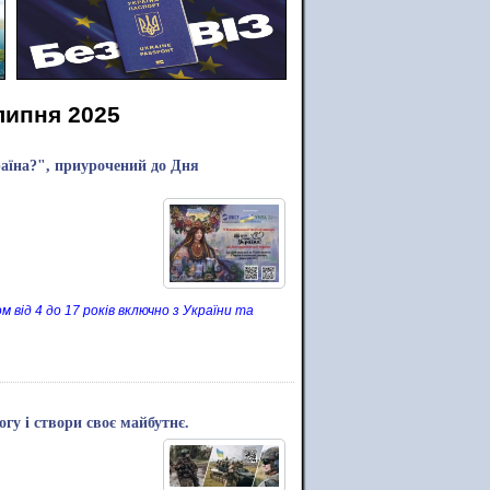
липня 2025
аїна?", приурочений до Дня
 від 4 до 17 років включно з України та
гу і створи своє майбутнє.