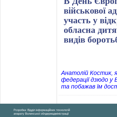
В День Євро
військової а
участь у від
обласна дит
видів бороть
Анатолій Костик, я
федерації дзюдо у 
та побажав їм дос
Розробка: Відділ інформаційних технологій
апарату Волинської облдержадміністрації