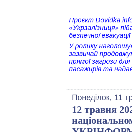
Проєкт Dovidka.inf
«Укрзалізниця» під
безпечної евакуаці
У ролику наголошує
зазвичай продовжую
прямої загрози для
пасажирів та надає 
Понеділок, 11 т
12 травня 20
національно
УКРІНФОРМ в