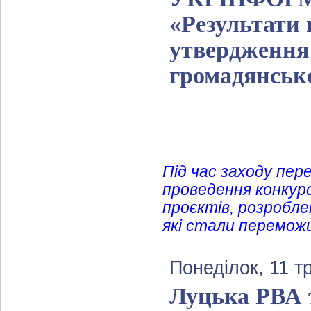
«Результати 
утвердження 
громадянсько
Під час заходу пе
проведення конкурсу
проєктів, розробл
які стали переможц
Понеділок, 11 т
Луцька РВА т