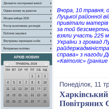
Діяльність спостережної комісії
Вчора, 10 травня, 
Оцінка впливу на довкілля
Луцької районної в
Місцеві вибори 2020
привітали матерів 
Реєстр колективних договорів
за той безсмертний 
Публічні закупівлі
взяли участь 225 м
України з громад Л
Внутрішньо переміщені особи
райдержадміністра
Ветеранська політика
справа» з нагоди Д
АРХІВ НОВИН
«Квітоліс» (раніше
«
»
ТРАВЕНЬ 2026
ПН
ВТ
СР
ЧТ
ПТ
СБ
НД
1
2
3
4
5
6
7
8
9
10
Понеділок, 11 т
11
12
13
14
15
16
17
Харківський
18
19
20
21
22
23
24
Повітряних С
25
26
27
28
29
30
31