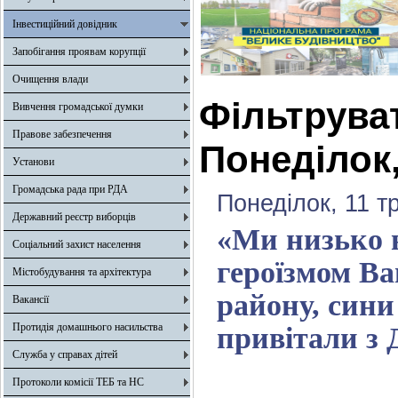
Інвестиційний довідник
Запобігання проявам корупції
Очищення влади
Фільтрува
Вивчення громадської думки
Правове забезпечення
Понеділок,
Установи
Громадська рада при РДА
Понеділок, 11 т
Державний реєстр виборців
«Ми низько 
Соціальний захист населення
героїзмом Ва
Містобудування та архітектура
району, сини
Вакансії
Протидія домашнього насильства
привітали з 
Служба у справах дітей
Протоколи комісії ТЕБ та НС