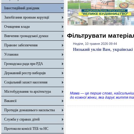
Інвестиційний довідник
Запобігання проявам корупції
Очищення влади
Фільтрувати матеріал
Вивчення громадської думки
Неділя, 10 травня 2026 09:44
Правове забезпечення
Низький уклін Вам, українські
Установи
Громадська рада при РДА
Державний реєстр виборців
Соціальний захист населення
Містобудування та архітектура
Мама — це перше слово, найсильніша
до кожної жінки, яка дарує життя т
Вакансії
Протидія домашнього насильства
Служба у справах дітей
Протоколи комісії ТЕБ та НС