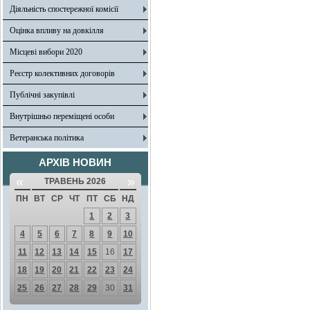
Діяльність спостережної комісії
Оцінка впливу на довкілля
Місцеві вибори 2020
Реєстр колективних договорів
Публічні закупівлі
Внутрішньо переміщені особи
Ветеранська політика
АРХІВ НОВИН
«
»
ТРАВЕНЬ 2026
ПН
ВТ
СР
ЧТ
ПТ
СБ
НД
1
2
3
4
5
6
7
8
9
10
11
12
13
14
15
16
17
18
19
20
21
22
23
24
25
26
27
28
29
30
31