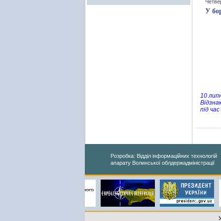
Четвер
У бо
10 лип
Відзна
під ча
Розробка: Відділ інформаційних технологій
апарату Волинської облдержадміністрації