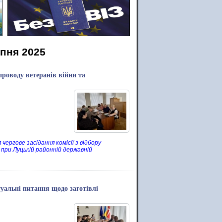
ипня 2025
упроводу ветеранів війни та
ергове засідання комісії з відбору
 при Луцькій районній державній
туальні питання щодо заготівлі