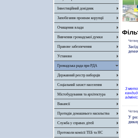
Інвестиційний довідник
Запобігання проявам корупції
Очищення влади
Філь
Вивчення громадської думки
Четвер
Правове забезпечення
Засі
демо
Установи
Громадська рада при РДА
Державний реєстр виборців
Соціальний захист населення
З мето
кандид
Містобудування та архітектура
адмініс
Вакансії
Четвер
Протидія домашнього насильства
У ро
дико
Служба у справах дітей
Протоколи комісії ТЕБ та НС