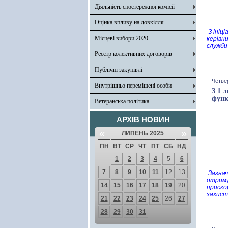
Діяльність спостережної комісії
Оцінка впливу на довкілля
З ініц
Місцеві вибори 2020
керівн
служби 
Реєстр колективних договорів
Публічні закупівлі
Четвер
Внутрішньо переміщені особи
З 1 
функ
Ветеранська політика
АРХІВ НОВИН
«
»
ЛИПЕНЬ 2025
ПН
ВТ
СР
ЧТ
ПТ
СБ
НД
1
2
3
4
5
6
7
8
9
10
11
12
13
Зазнач
отриму
14
15
16
17
18
19
20
приско
захист
21
22
23
24
25
26
27
28
29
30
31