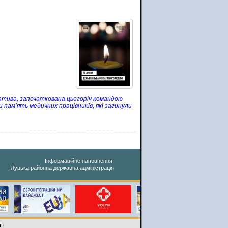
іатива, започаткована цьогоріч командою
пам’ять медичних працівників, які загинули
Інформаційне наповнення:
Луцька районна державна адміністрація
.