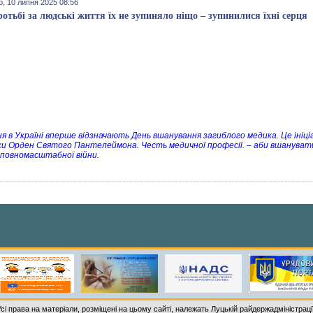
, 10 липня 2025 08:56
ротьбі за людські життя їх не зупиняло ніщо – зупинилися їхні серця
ня в Україні вперше відзначають День вшанування загиблого медика. Це ініц
ки Орден Святого Пантелеймона. Честь медичної професії. – аби вшанувати 
с повномасштабної війни.
Усі права на матеріали, розміщені на цьому сайті, належать Луцькій райдержадміністрації