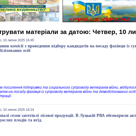
трувати матеріали за датою: Четвер, 10 л
, 10 липня 2025 16:45
дання комісії з проведення відбору кандидатів на посаду фахівця із с
білізованих осіб
ю посилення підтримки та соціального супроводу ветеранів війни, відбулося ч
атів на посаду фахівця із супроводу ветеранів війни та демобілізованих осіб
трації.
, 10 липня 2025 16:24
зпалі сезон заготівлі лісової продукції. В Луцькій РВА обговорили ак
рослих плодів та ягід.