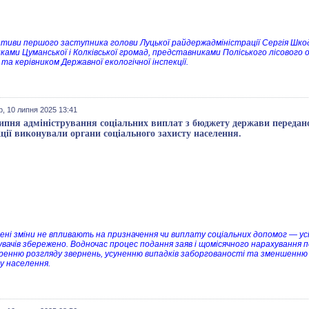
іативи першого заступника голови Луцької райдержадміністрації Сергія Шкоди
иками Цуманської і Колківської громад, представниками Поліського лісового 
та керівником Державної екологічної інспекції.
, 10 липня 2025 13:41
липня адміністрування соціальних виплат з бюджету держави передан
ції виконували органи соціального захисту населення.
ені зміни не впливають на призначення чи виплату соціальних допомог — у
вачів збережено. Водночас процес подання заяв і щомісячного нарахування
ренню розгляду звернень, усуненню випадків заборгованості та зменшенню
у населення.