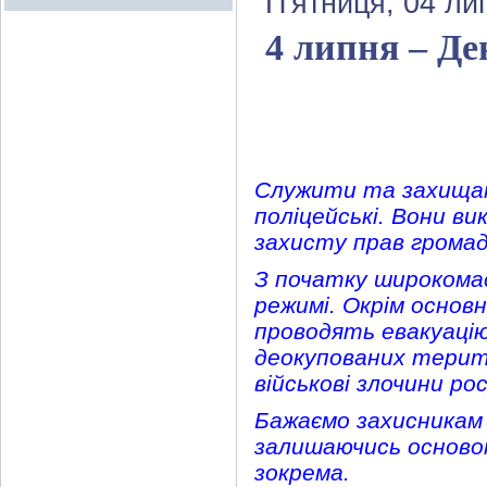
П'ятниця, 04 ли
4 липня – Де
Служити та захищати
поліцейські. Вони ви
захисту прав громад
З початку широкома
режимі. Окрім основн
проводять евакуацію
деокупованих терит
військові злочини рос
Бажаємо захисникам 
залишаючись основою
зокрема.