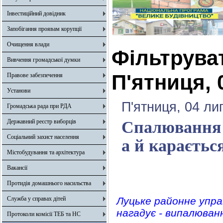
Інвестиційний довідник
Запобігання проявам корупції
Очищення влади
Фільтрува
Вивчення громадської думки
П'ятниця, 
Правове забезпечення
Установи
П'ятниця, 04 ли
Громадська рада при РДА
Державний реєстр виборців
Спалювання с
Соціальний захист населення
а й караєть
Містобудування та архітектура
Вакансії
Протидія домашнього насильства
Служба у справах дітей
Луцьке районне упра
нагадує - випалюван
Протоколи комісії ТЕБ та НС