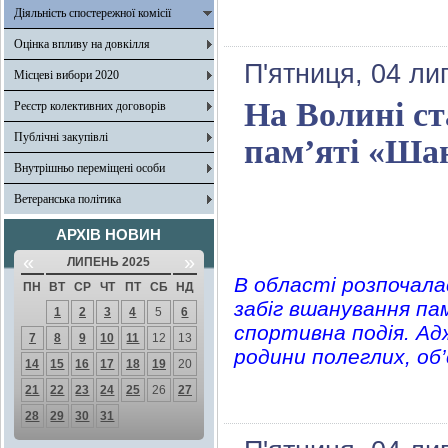
Діяльність спостережної комісії
Оцінка впливу на довкілля
П'ятниця, 04 ли
Місцеві вибори 2020
На Волині ст
Реєстр колективних договорів
Публічні закупівлі
пам’яті «Шан
Внутрішньо переміщені особи
Ветеранська політика
АРХІВ НОВИН
«
»
ЛИПЕНЬ 2025
В області розпочала
ПН
ВТ
СР
ЧТ
ПТ
СБ
НД
забіг вшанування пам
1
2
3
4
5
6
спортивна подія. Ад
7
8
9
10
11
12
13
родини полеглих, об’
14
15
16
17
18
19
20
21
22
23
24
25
26
27
28
29
30
31