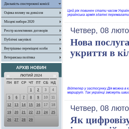
Діяльність спостережної комісії
Цей рік повинен стати часом України
Оцінка впливу на довкілля
українська армія здатні перемагати
Місцеві вибори 2020
Четвер, 08 люто
Реєстр колективних договорів
Нова послуга
Публічні закупівлі
Внутрішньо переміщені особи
укриття в кі
Ветеранська політика
АРХІВ НОВИН
«
»
ЛЮТИЙ 2024
ПН
ВТ
СР
ЧТ
ПТ
СБ
НД
Відтепер у застосунку Дія можна в 
1
2
3
4
маршрут. Так українці зможуть швид
5
6
7
8
9
10
11
12
13
14
15
16
17
18
Четвер, 08 люто
19
20
21
22
23
24
25
Як цифровізу
26
27
28
29