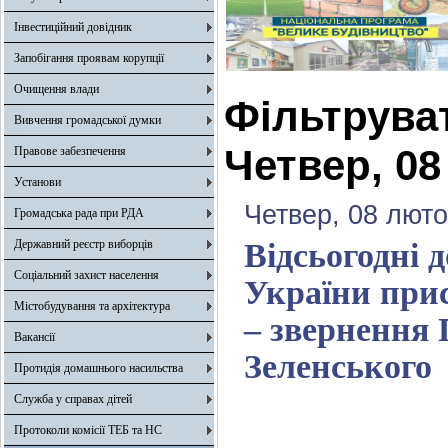
Інвестиційний довідник
Запобігання проявам корупції
Очищення влади
Фільтрува
Вивчення громадської думки
Четвер, 08
Правове забезпечення
Установи
Четвер, 08 люто
Громадська рада при РДА
Державний реєстр виборців
Відсьогодні
Соціальний захист населення
України при
Містобудування та архітектура
– звернення
Вакансії
Зеленського
Протидія домашнього насильства
Служба у справах дітей
Протоколи комісії ТЕБ та НС