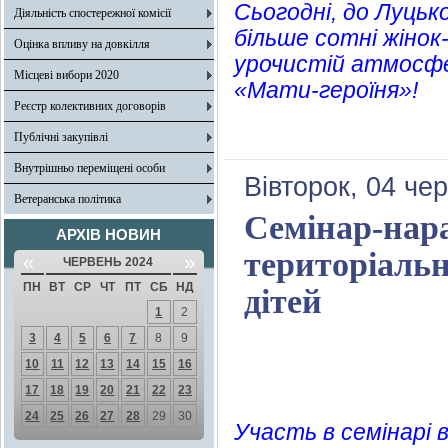
Сьогодні, до Луцько
Діяльність спостережної комісії
більше сотні жінок
Оцінка впливу на довкілля
урочистій атмосфе
Місцеві вибори 2020
«Мати-героїня»!
Реєстр колективних договорів
Публічні закупівлі
Внутрішньо переміщені особи
Вівторок, 04 че
Ветеранська політика
Семінар-нара
АРХІВ НОВИН
територіальн
«
»
ЧЕРВЕНЬ 2024
ПН
ВТ
СР
ЧТ
ПТ
СБ
НД
дітей
1
2
3
4
5
6
7
8
9
10
11
12
13
14
15
16
17
18
19
20
21
22
23
24
25
26
27
28
29
30
Участь в семінарі 