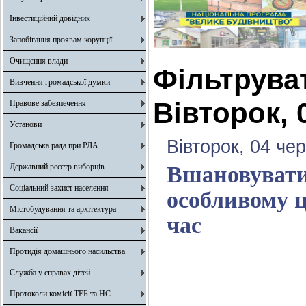
Інвестиційний довідник
Запобігання проявам корупції
Очищення влади
Фільтрува
Вивчення громадської думки
Вівторок, 
Правове забезпечення
Установи
Вівторок, 04 че
Громадська рада при РДА
Державний реєстр виборців
Вшановувати 
Соціальний захист населення
особливому 
Містобудування та архітектура
час
Вакансії
Протидія домашнього насильства
Служба у справах дітей
Протоколи комісії ТЕБ та НС