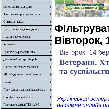
Інвестиційний довідник
Запобігання проявам корупції
Очищення влади
Фільтрува
Вивчення громадської думки
Вівторок, 
Правове забезпечення
Установи
Вівторок, 14 бе
Громадська рада при РДА
Державний реєстр виборців
Ветерани. Хт
Соціальний захист населення
та суспільст
Містобудування та архітектура
Вакансії
Протидія домашнього насильства
Служба у справах дітей
Український ветер
анонімне онлайн о
Протоколи комісії ТЕБ та НС