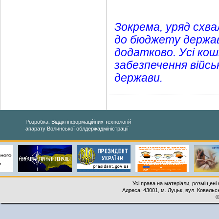
Зокрема, уряд схва
до бюджету держави
додатково. Усі ко
забезпечення війсь
держави.
Розробка: Відділ інформаційних технологій
апарату Волинської облдержадміністрації
Усі права на матеріали, розміщені 
Адреса: 43001, м. Луцьк, вул. Ковельськ
©