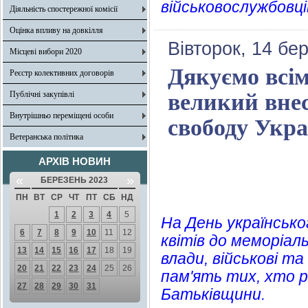
військовослужбовці
Діяльність спостережної комісії
Оцінка впливу на довкілля
Вівторок, 14 бе
Місцеві вибори 2020
Дякуємо всім
Реєстр колективних договорів
Публічні закупівлі
великий внес
Внутрішньо переміщені особи
свободу Укра
Ветеранська політика
АРХІВ НОВИН
«
»
БЕРЕЗЕНЬ 2023
ПН
ВТ
СР
ЧТ
ПТ
СБ
НД
1
2
3
4
5
На День українсько
6
7
8
9
10
11
12
квітів до меморіа
13
14
15
16
17
18
19
влади, військові т
20
21
22
23
24
25
26
пам'ять тих, хто р
27
28
29
30
31
Батьківщини.