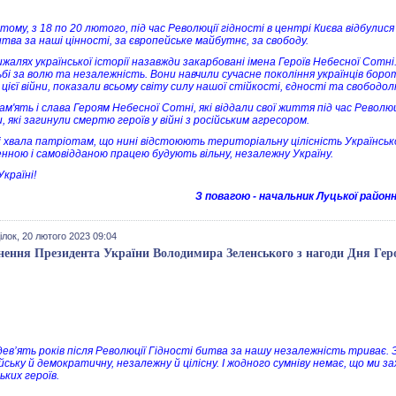
 тому, з 18 по 20 лютого, під час Революції гідності в центрі Києва відбули
итва за наші цінності, за європейське майбутнє, за свободу.
жалях української історії назавжди закарбовані імена Героїв Небесної Сотні.
бі за волю та незалежність. Вони навчили сучасне покоління українців бор
цієї війни, показали всьому світу силу нашої стійкості, єдності та свободо
ам'ять і слава Героям Небесної Сотні, які віддали свої життя під час Револю
, які загинули смертю героїв у війні з російським агресором.
і хвала патріотам, що нині відстоюють територіальну цілісність Українсько
нною і самовідданою працею будують вільну, незалежну Україну.
країні!
З повагою - начальник Луцької районн
лок, 20 лютого 2023 09:04
нення Президента України Володимира Зеленського з нагоди Дня Геро
ев’ять років після Революції Гідності битва за нашу незалежність триває. За
йську й демократичну, незалежну й цілісну. І жодного сумніву немає, що ми з
ьких героїв.