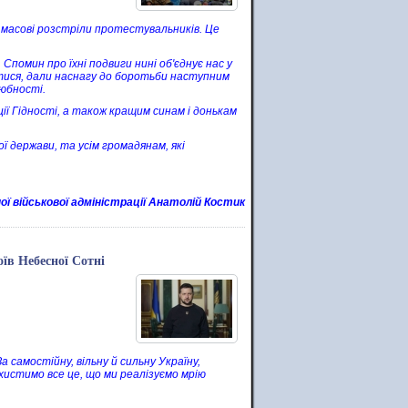
ся масові розстріли протестувальників. Це
 Спомин про їхні подвиги нині об'єднує нас у
отися, дали наснагу до боротьби наступним
любності.
ції Гідності, а також кращим синам і донькам
ї держави, та усім громадянам, які
ої військової адміністрації Анатолій Костик
їв Небесної Сотні
 самостійну, вільну й сильну Україну,
ахистимо все це, що ми реалізуємо мрію