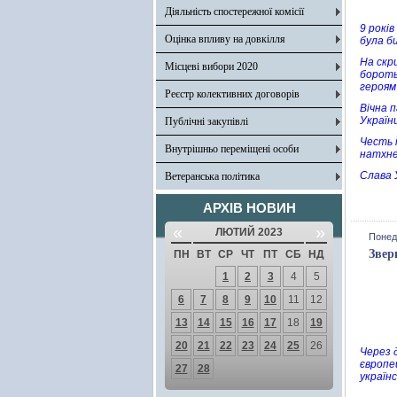
Діяльність спостережної комісії
9 років
Оцінка впливу на довкілля
була б
На скри
Місцеві вибори 2020
бороть
героям 
Реєстр колективних договорів
Вічна п
України
Публічні закупівлі
Честь 
Внутрішньо переміщені особи
натхне
Слава У
Ветеранська політика
АРХІВ НОВИН
«
»
ЛЮТИЙ 2023
Понеді
Звер
ПН
ВТ
СР
ЧТ
ПТ
СБ
НД
1
2
3
4
5
6
7
8
9
10
11
12
13
14
15
16
17
18
19
20
21
22
23
24
25
26
Через д
європе
27
28
українс