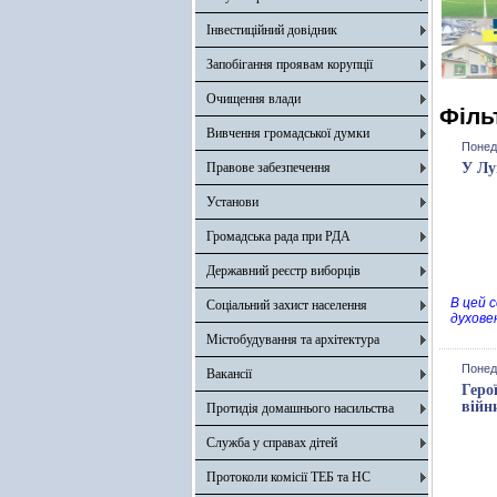
Інвестиційний довідник
Запобігання проявам корупції
Очищення влади
Філь
Вивчення громадської думки
Понеді
Правове забезпечення
У Лу
Установи
Громадська рада при РДА
Державний реєстр виборців
В цей 
Соціальний захист населення
духове
Містобудування та архітектура
Понеді
Вакансії
Геро
війн
Протидія домашнього насильства
Служба у справах дітей
Протоколи комісії ТЕБ та НС