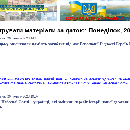
трувати матеріали за датою: Понеділок, 2
лок, 20 лютого 2023 14:15
цьку вшанували пам’ять загиблих під час Революції Гідності Героїв 
сонячний та водночас пам’ятний день, 20 лютого начальник Луцької РВА Ан
нства та громадськістю вшанував пам’ять загиблих Героїв Небесної Сотні
лок, 20 лютого 2023 10:07
ї Небесної Сотні – українці, які змінили перебіг історії нашої держави
и.