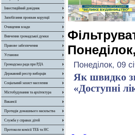
Інвестиційний довідник
Запобігання проявам корупції
Очищення влади
Фільтрува
Вивчення громадської думки
Понеділок,
Правове забезпечення
Установи
Понеділок, 09 с
Громадська рада при РДА
Державний реєстр виборців
Як швидко зн
Соціальний захист населення
«Доступні лі
Містобудування та архітектура
Вакансії
Протидія домашнього насильства
Служба у справах дітей
Протоколи комісії ТЕБ та НС