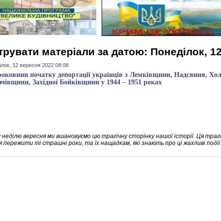
трувати матеріали за датою: Понеділок, 1
ілок, 12 вересня 2022 08:08
 роковини початку депортації українців з Лемківщини, Надсяння, 
чівщини, Західної Бойківщини у 1944 – 1951 роках
 неділю вересня ми вшановуємо цю трагічну сторінку нашої історії. Ця траге
 пережити ті страшні роки, та їх нащадкам, які знають про ці жахливі події