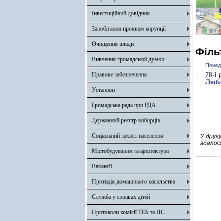
Інвестиційний довідник
Запобігання проявам корупції
Очищення влади
Філь
Вивчення громадської думки
Понед
Правове забезпечення
78-і
Люба
Установи
Громадська рада при РДА
Державний реєстр виборців
Соціальний захист населення
У другу
вдалося
Містобудування та архітектура
Вакансії
Протидія домашнього насильства
Служба у справах дітей
Протоколи комісії ТЕБ та НС