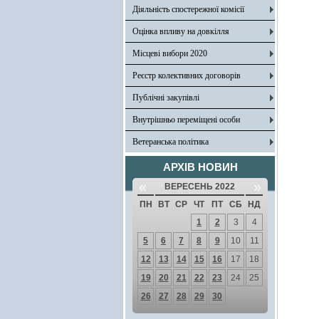
Діяльність спостережної комісії
Оцінка впливу на довкілля
Місцеві вибори 2020
Реєстр колективних договорів
Публічні закупівлі
Внутрішньо переміщені особи
Ветеранська політика
АРХІВ НОВИН
«
»
ВЕРЕСЕНЬ 2022
ПН
ВТ
СР
ЧТ
ПТ
СБ
НД
1
2
3
4
5
6
7
8
9
10
11
12
13
14
15
16
17
18
19
20
21
22
23
24
25
26
27
28
29
30