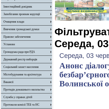
Інвестиційний довідник
Запобігання проявам корупції
Очищення влади
Фільтрува
Вивчення громадської думки
Правове забезпечення
Середа, 03
Установи
Громадська рада при РДА
Середа, 03 чер
Державний реєстр виборців
Анонс діалог
Соціальний захист населення
безбар’єрног
Містобудування та архітектура
Волинської о
Вакансії
Протидія домашнього насильства
Служба у справах дітей
Протоколи комісії ТЕБ та НС