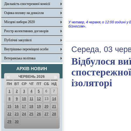
Діяльність спостережної комісії
Оцінка впливу на довкілля
Місцеві вибори 2020
У четвер, 4 червня, о 12:00 годині 
бізнесом».
Реєстр колективних договорів
Публічні закупівлі
Середа, 03 чер
Внутрішньо переміщені особи
Відбулося ви
Ветеранська політика
АРХІВ НОВИН
спостережної
«
»
ЧЕРВЕНЬ 2026
ізоляторі
ПН
ВТ
СР
ЧТ
ПТ
СБ
НД
1
2
3
4
5
6
7
8
9
10
11
12
13
14
15
16
17
18
19
20
21
22
23
24
25
26
27
28
29
30