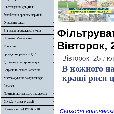
Інвестиційний довідник
Запобігання проявам корупції
Очищення влади
Фільтрува
Вивчення громадської думки
Правове забезпечення
Вівторок, 
Установи
Громадська рада при РДА
Вівторок, 25 лю
Державний реєстр виборців
В кожного на
Соціальний захист населення
кращі риси ці
Містобудування та архітектура
Вакансії
Протидія домашнього насильства
Служба у справах дітей
Протоколи комісії ТЕБ та НС
Сьогодні виповнюєт