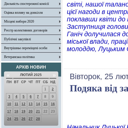
світі, нашої талано
Діяльність спостережної комісії
цієї нагоди в центр
Оцінка впливу на довкілля
поклавши квіти до 
Місцеві вибори 2020
Заступниця голови 
Реєстр колективних договорів
Ганіч долучилася д
Публічні закупівлі
міської влади, пра
молоддю, Луцьким 
Внутрішньо переміщені особи
Ветеранська політика
АРХІВ НОВИН
«
»
Вівторок, 25 лю
ЛЮТИЙ 2025
ПН
ВТ
СР
ЧТ
ПТ
СБ
НД
Подяка від з
1
2
3
4
5
6
7
8
9
10
11
12
13
14
15
16
17
18
19
20
21
22
23
24
25
26
27
28
Начальник Луцької