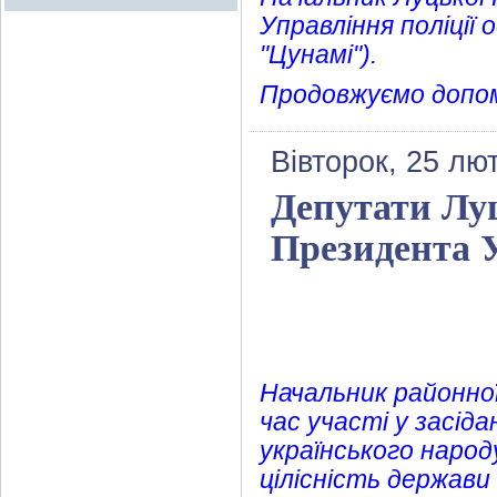
Управління поліції
"Цунамі").
Продовжуємо допом
Вівторок, 25 лю
Депутати Лу
Президента У
Начальник районної
час участі у засід
українського наро
цілісність держав