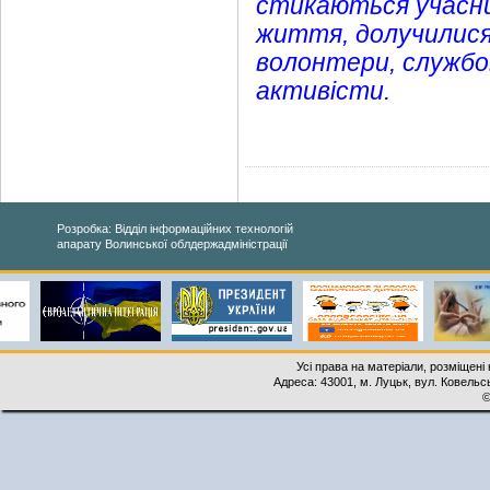
стикаються учасни
життя, долучилися
волонтери, службо
активісти.
Розробка: Відділ інформаційних технологій
апарату Волинської облдержадміністрації
Усі права на матеріали, розміщені 
Адреса: 43001, м. Луцьк, вул. Ковельськ
©