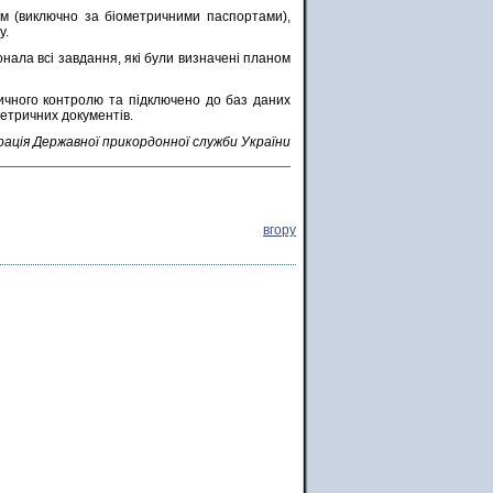
кам (виключно за біометричними паспортами),
у.
нала всі завдання, які були визначені планом
ичного контролю та підключено до баз даних
метричних документів.
рація Державної прикордонної служби України
вгору