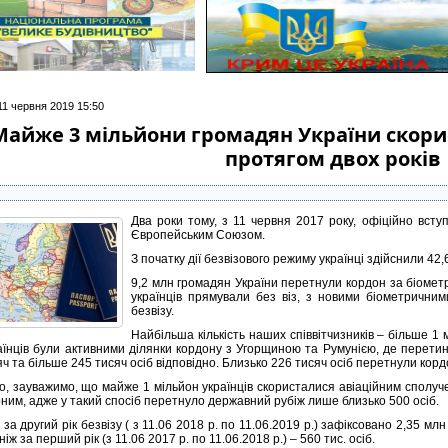
11 червня 2019 15:50
Майже 3 мільйони громадян України скорис
протягом двох років
Два роки тому, з 11 червня 2017 року, офіційно всту
Європейським Союзом.
З початку дії безвізового режиму українці здійснили 42,
9,2 млн громадян України перетнули кордон за біомет
українців прямували без віз, з новими біометрични
безвізу.
Найбільша кількість наших співвітчизників – більше 1
аїнців були активними ділянки кордону з Угорщиною та Румунією, де перети
яч та більше 245 тисяч осіб відповідно. Близько 226 тисяч осіб перетнули кор
го, зауважимо, що майже 1 мільйон українців скористалися авіаційним сполу
ним, адже у такий спосіб перетнуло державний рубіж лише близько 500 осіб.
за другий рік безвізу ( з 11.06 2018 р. по 11.06.2019 р.) зафіксовано 2,35 млн 
ніж за перший рік (з 11.06 2017 р. по 11.06.2018 р.) – 560 тис. осіб.