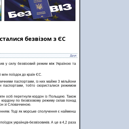
талися безвізом з ЄС
Друк
пив у силу безвізовий режим між Україною та
6 млн поїздок до країн ЄС.
ричними паспортами, із них майже 3 мільйони
ми паспортами, тобто скористалися режимом
 млн осіб перетнули кордон із Польщею. Також
н кордону по безвізовому режиму склав понад
дон зі Словаччиною.
ченням. Тоді як морське сполучення є найменш
поїздок українців-безвізовиків. А це в 4,2 раза