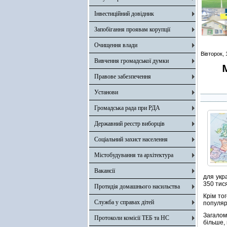
Інвестиційний довідник
Запобігання проявам корупції
Очищення влади
Вівторок, 
Вивчення громадської думки
Правове забезпечення
Установи
Громадська рада при РДА
Державний реєстр виборців
Соціальний захист населення
Містобудування та архітектура
Вакансії
для укр
350 тис
Протидія домашнього насильства
Крім то
Служба у справах дітей
популяр
Загалом 
Протоколи комісії ТЕБ та НС
більше, 