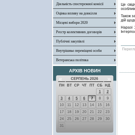
Діяльність спостережної комісії
Це свід
особливо
Оцінка впливу на довкілля
Також з
дій щодо
Місцеві вибори 2020
Наразі 
Інтерпо
Реєстр колективних договорів
Публічні закупівлі
Перегл
Внутрішньо переміщені особи
Ветеранська політика
АРХІВ НОВИН
«
»
СЕРПЕНЬ 2026
ПН
ВТ
СР
ЧТ
ПТ
СБ
НД
1
2
3
4
5
6
7
8
9
10
11
12
13
14
15
16
17
18
19
20
21
22
23
24
25
26
27
28
29
30
31