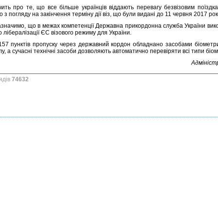
чить про те, що все більше українців віддають перевагу безвізовим поїзд
 з погляду на закінчення терміну дії віз, що були видані до 11 червня 2017 рок
азначимо, що в межах компетенції Державна прикордонна служба України вико
 лібералізації ЄС візового режиму для України.
157 пунктів пропуску через державний кордон обладнано засобами біометр
лу, а сучасні технічні засоби дозволяють автоматично перевіряти всі типи біо
Адмініст
ядів
74632