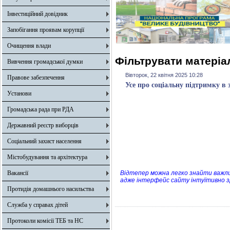
Інвестиційний довідник
Запобігання проявам корупції
Очищення влади
Фільтрувати матеріал
Вивчення громадської думки
Вівторок, 22 квітня 2025 10:28
Правове забезпечення
Усе про соціальну підтримку в
Установи
Громадська рада при РДА
Державний реєстр виборців
Соціальний захист населення
Містобудування та архітектура
Вакансії
Відтепер можна легко знайти важли
адже інтерфейс сайту інтуїтивно зро
Протидія домашнього насильства
Служба у справах дітей
Протоколи комісії ТЕБ та НС