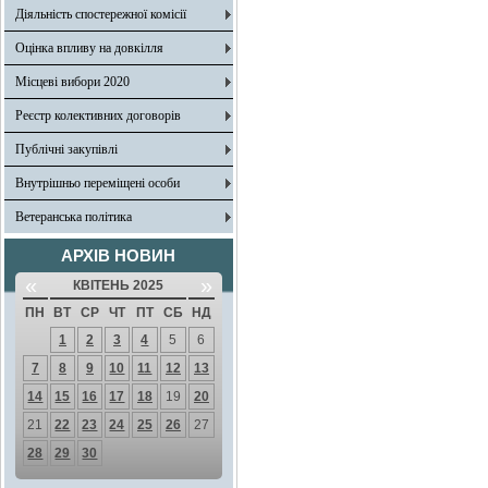
Діяльність спостережної комісії
Оцінка впливу на довкілля
Місцеві вибори 2020
Реєстр колективних договорів
Публічні закупівлі
Внутрішньо переміщені особи
Ветеранська політика
АРХІВ НОВИН
«
»
КВІТЕНЬ 2025
ПН
ВТ
СР
ЧТ
ПТ
СБ
НД
1
2
3
4
5
6
7
8
9
10
11
12
13
14
15
16
17
18
19
20
21
22
23
24
25
26
27
28
29
30