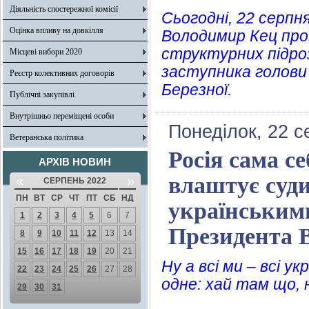
Діяльність спостережної комісії
Сьогодні, 22 серпня
Оцінка впливу на довкілля
Володимир Кец пров
структурних підроз
Місцеві вибори 2020
заступника голови
Реєстр колективних договорів
Березної.
Публічні закупівлі
Внутрішньо переміщені особи
Понеділок, 22 с
Ветеранська політика
Росія сама се
АРХІВ НОВИН
влаштує суд
«
»
СЕРПЕНЬ 2022
ПН
ВТ
СР
ЧТ
ПТ
СБ
НД
українським
1
2
3
4
5
6
7
Президента 
8
9
10
11
12
13
14
15
16
17
18
19
20
21
Ну а всі ми – всі у
22
23
24
25
26
27
28
одне: хай там що,
29
30
31