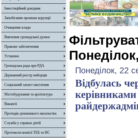
Інвестиційний довідник
Запобігання проявам корупції
Очищення влади
Фільтрува
Вивчення громадської думки
Правове забезпечення
Понеділок,
Установи
Громадська рада при РДА
Понеділок, 22 с
Державний реєстр виборців
Відбулась че
Соціальний захист населення
керівниками 
Містобудування та архітектура
райдержадмін
Вакансії
Протидія домашнього насильства
Служба у справах дітей
Протоколи комісії ТЕБ та НС