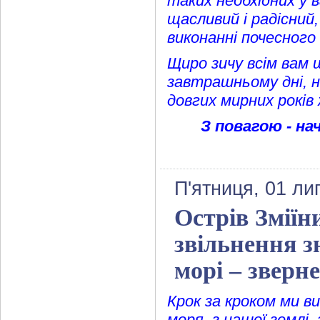
таких необхідних у 
щасливий і радісний
виконанні почесного 
Щиро зичу всім вам 
завтрашньому дні, н
довгих мирних років 
З повагою - на
П'ятниця, 01 ли
Острів Зміїн
звільнення з
морі – зверн
Крок за кроком ми ви
моря, з нашої землі,