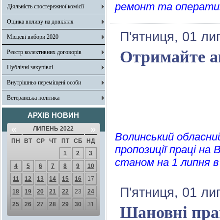
ремонт та оперативн
Діяльність спостережної комісії
Оцінка впливу на довкілля
П'ятниця, 01 ли
Місцеві вибори 2020
Отримайте ак
Реєстр колективних договорів
Публічні закупівлі
Внутрішньо переміщені особи
Ветеранська політика
АРХІВ НОВИН
«
»
ЛИПЕНЬ 2022
Волинський обласний
ПН
ВТ
СР
ЧТ
ПТ
СБ
НД
пропозиції праці на 
1
2
3
станом на 1 липня в
4
5
6
7
8
9
10
11
12
13
14
15
16
17
П'ятниця, 01 ли
18
19
20
21
22
23
24
25
26
27
28
29
30
31
Шановні пра