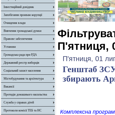
Інвестиційний довідник
Запобігання проявам корупції
Очищення влади
Фільтрува
Вивчення громадської думки
Правове забезпечення
П'ятниця, 
Установи
Громадська рада при РДА
П'ятниця, 01 ли
Державний реєстр виборців
Генштаб ЗСУ
Соціальний захист населення
збирають Ар
Містобудування та архітектура
Вакансії
Протидія домашнього насильства
Служба у справах дітей
Протоколи комісії ТЕБ та НС
Комплексна програма