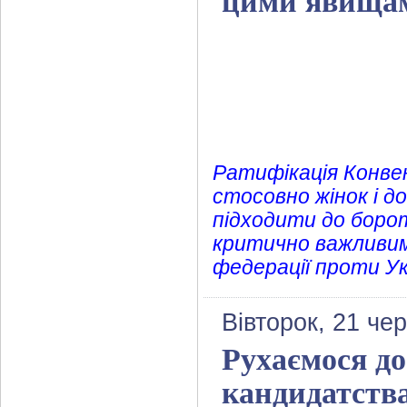
цими явищам
Ратифікація Конвен
стосовно жінок і 
підходити до боро
критично важливим
федерації проти Ук
Вівторок, 21 че
Рухаємося д
кандидатства