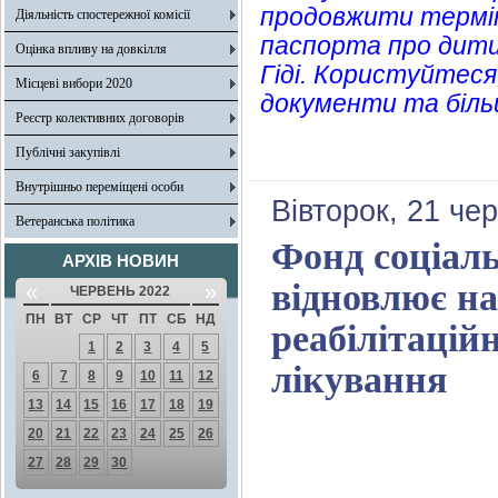
продовжити термін
Діяльність спостережної комісії
паспорта про дитин
Оцінка впливу на довкілля
Гіді. Користуйтеся
Місцеві вибори 2020
документи та біль
Реєстр колективних договорів
Публічні закупівлі
Внутрішньо переміщені особи
Вівторок, 21 че
Ветеранська політика
Фонд соціал
АРХІВ НОВИН
відновлює на
«
»
ЧЕРВЕНЬ 2022
ПН
ВТ
СР
ЧТ
ПТ
СБ
НД
реабілітацій
1
2
3
4
5
лікування
6
7
8
9
10
11
12
13
14
15
16
17
18
19
20
21
22
23
24
25
26
27
28
29
30