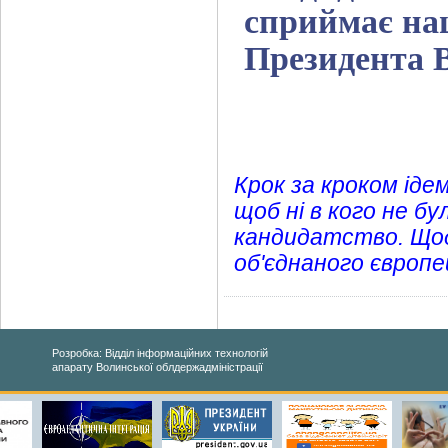
сприймає на
Президента 
Крок за кроком ід
щоб ні в кого не бу
кандидатство. Щод
об'єднаного європей
Розробка: Відділ інформаційних технологій
апарату Волинської облдержадміністрації