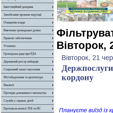
Інвестиційний довідник
Запобігання проявам корупції
Очищення влади
Фільтрува
Вивчення громадської думки
Правове забезпечення
Вівторок, 
Установи
Громадська рада при РДА
Вівторок, 21 че
Державний реєстр виборців
Держпослуги 
Соціальний захист населення
кордону
Містобудування та архітектура
Вакансії
Протидія домашнього насильства
Служба у справах дітей
Протоколи комісії ТЕБ та НС
Плануєте виїзд із 