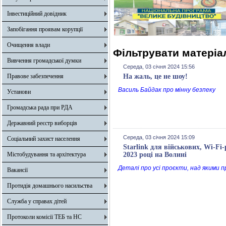
Інвестиційний довідник
Запобігання проявам корупції
Очищення влади
Фільтрувати матеріал
Вивчення громадської думки
Середа, 03 січня 2024 15:56
Правове забезпечення
На жаль, це не шоу!
Василь Байдак про мінну безпеку
Установи
Громадська рада при РДА
Державний реєстр виборців
Середа, 03 січня 2024 15:09
Соціальний захист населення
Starlink для військових, Wi-F
Містобудування та архітектура
2023 році на Волині
Деталі про усі проєкти, над якими п
Вакансії
Протидія домашнього насильства
Служба у справах дітей
Протоколи комісії ТЕБ та НС