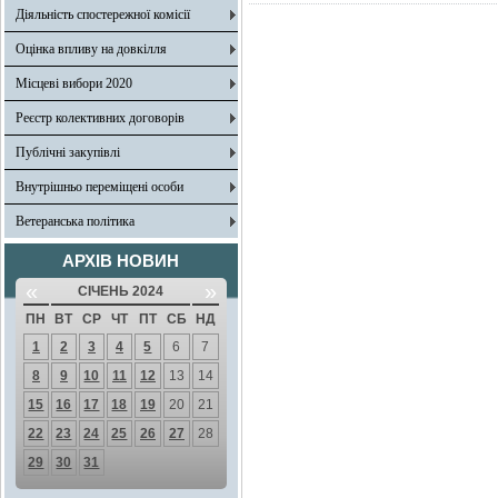
Діяльність спостережної комісії
Оцінка впливу на довкілля
Місцеві вибори 2020
Реєстр колективних договорів
Публічні закупівлі
Внутрішньо переміщені особи
Ветеранська політика
АРХІВ НОВИН
«
»
СІЧЕНЬ 2024
ПН
ВТ
СР
ЧТ
ПТ
СБ
НД
1
2
3
4
5
6
7
8
9
10
11
12
13
14
15
16
17
18
19
20
21
22
23
24
25
26
27
28
29
30
31