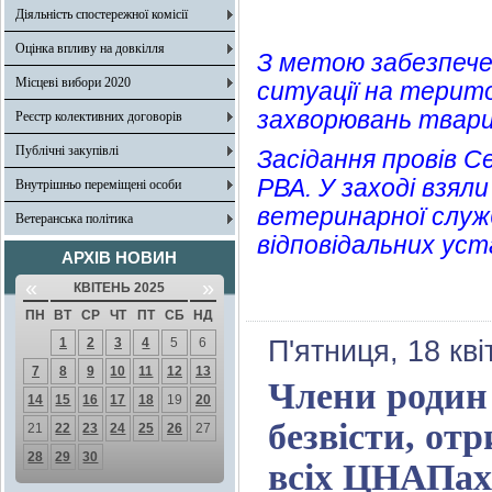
Діяльність спостережної комісії
Оцінка впливу на довкілля
З метою забезпече
Місцеві вибори 2020
ситуації на терито
захворювань тварин
Реєстр колективних договорів
Публічні закупівлі
Засідання провів С
РВА. У заході взял
Внутрішньо переміщені особи
ветеринарної служ
Ветеранська політика
відповідальних уст
АРХІВ НОВИН
«
»
КВІТЕНЬ 2025
ПН
ВТ
СР
ЧТ
ПТ
СБ
НД
1
2
3
4
5
6
П'ятниця, 18 кв
7
8
9
10
11
12
13
Члени родин
14
15
16
17
18
19
20
безвісти, от
21
22
23
24
25
26
27
28
29
30
всіх ЦНАПах