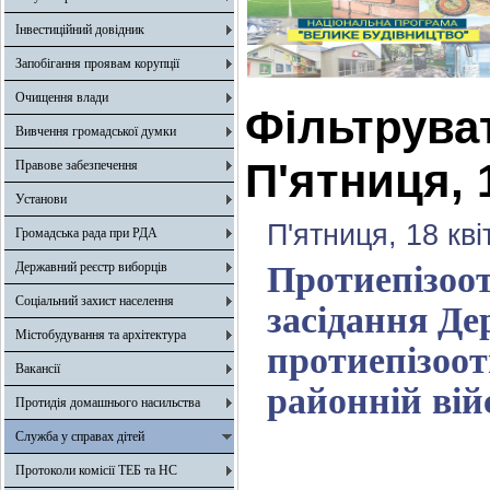
Інвестиційний довідник
Запобігання проявам корупції
Очищення влади
Фільтрува
Вивчення громадської думки
П'ятниця, 
Правове забезпечення
Установи
П'ятниця, 18 кв
Громадська рада при РДА
Державний реєстр виборців
Протиепізоот
Соціальний захист населення
засідання Де
Містобудування та архітектура
протиепізоот
Вакансії
районній вій
Протидія домашнього насильства
Служба у справах дітей
Протоколи комісії ТЕБ та НС