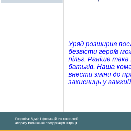
Уряд розширив посл
безвісти героїв м
пільг. Раніше так
батьків. Наша кома
внести зміни до пр
захисниць у важки
Розробка: Відділ інформаційних технологій
апарату Волинської облдержадміністрації