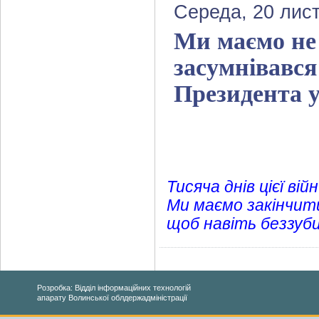
Середа, 20 лис
Ми маємо не 
засумнівався 
Президента у
Тисяча днів цієї вій
Ми маємо закінчити
щоб навіть беззуби
Розробка: Відділ інформаційних технологій
апарату Волинської облдержадміністрації