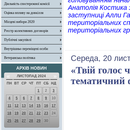
головуванням начал
Діяльність спостережної комісії
Анатолія Костика 
Оцінка впливу на довкілля
заступниці Алли Га
територіальних сп
Місцеві вибори 2020
територіальних гр
Реєстр колективних договорів
Публічні закупівлі
Внутрішньо переміщені особи
Середа, 20 лис
Ветеранська політика
«Твій голос 
АРХІВ НОВИН
«
»
ЛИСТОПАД 2024
тематичний 
ПН
ВТ
СР
ЧТ
ПТ
СБ
НД
1
2
3
4
5
6
7
8
9
10
11
12
13
14
15
16
17
18
19
20
21
22
23
24
25
26
27
28
29
30