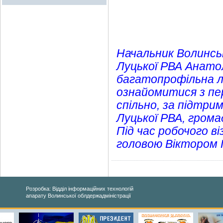
Начальник Волинськ
Луцької РВА Анатол
багатопрофільна лі
ознайомитися з п
спільно, за підтрим
Луцької РВА, гром
Під час робочого ві
головою Віктором 
Розробка: Відділ інформаційних технологій
апарату Волинської облдержадміністрації