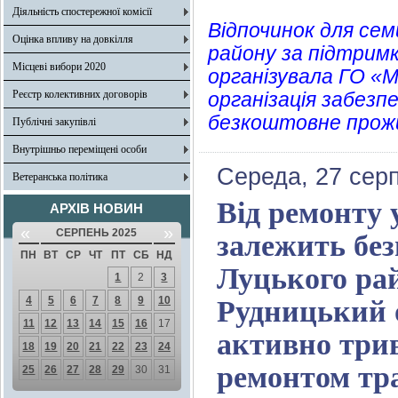
Діяльність спостережної комісії
Відпочинок для сем
Оцінка впливу на довкілля
району за підтримки
Місцеві вибори 2020
організувала ГО «Мі
Реєстр колективних договорів
організація забезп
безкоштовне прожи
Публічні закупівлі
Внутрішньо переміщені особи
Середа, 27 сер
Ветеранська політика
Від ремонту 
АРХІВ НОВИН
«
»
СЕРПЕНЬ 2025
залежить без
ПН
ВТ
СР
ЧТ
ПТ
СБ
НД
Луцького рай
1
2
3
4
5
6
7
8
9
10
Рудницький о
11
12
13
14
15
16
17
активно трив
18
19
20
21
22
23
24
ремонтом тра
25
26
27
28
29
30
31