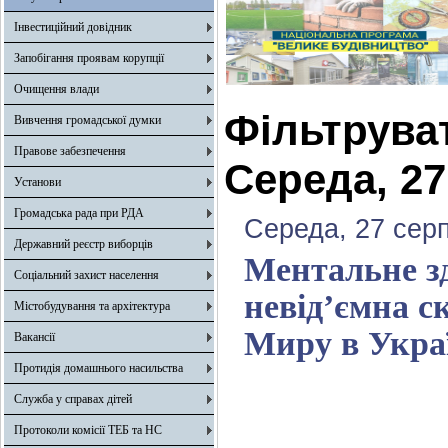
Інвестиційний довідник
Запобігання проявам корупції
Очищення влади
Фільтрува
Вивчення громадської думки
Правове забезпечення
Середа, 27
Установи
Громадська рада при РДА
Середа, 27 сер
Державний реєстр виборців
Ментальне зд
Соціальний захист населення
невід’ємна с
Містобудування та архітектура
Миру в Укра
Вакансії
Протидія домашнього насильства
Служба у справах дітей
Протоколи комісії ТЕБ та НС