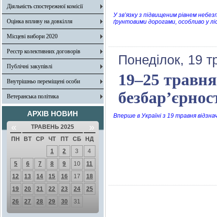
Діяльність спостережної комісії
У зв’язку з підвищеним рівнем неб
Оцінка впливу на довкілля
ґрунтовими дорогами, особливо у л
Місцеві вибори 2020
Реєстр колективних договорів
Понеділок, 19 т
Публічні закупівлі
19–25 травн
Внутрішньо переміщені особи
безбар’єрнос
Ветеранська політика
АРХІВ НОВИН
Вперше в Україні з 19 травня відзн
«
»
ТРАВЕНЬ 2025
ПН
ВТ
СР
ЧТ
ПТ
СБ
НД
1
2
3
4
5
6
7
8
9
10
11
12
13
14
15
16
17
18
19
20
21
22
23
24
25
26
27
28
29
30
31