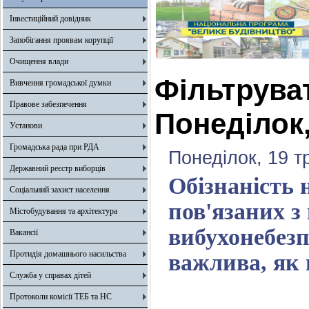
Інвестиційний довідник
Запобігання проявам корупції
Очищення влади
Фільтрува
Вивчення громадської думки
Правове забезпечення
Понеділок,
Установи
Громадська рада при РДА
Понеділок, 19 т
Державний реєстр виборців
Обізнаність 
Соціальний захист населення
пов'язаних з
Містобудування та архітектура
вибухонебез
Вакансії
Протидія домашнього насильства
важлива, як 
Служба у справах дітей
Протоколи комісії ТЕБ та НС