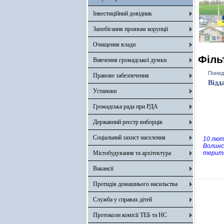
Інвестиційний довідник
Запобігання проявам корупції
Очищення влади
Філь
Вивчення громадської думки
Понеді
Правове забезпечення
Відд
Установи
Громадська рада при РДА
Державний реєстр виборців
Соціальний захист населення
10 лют
Волинс
Містобудування та архітектура
терито
Вакансії
Протидія домашнього насильства
Служба у справах дітей
Протоколи комісії ТЕБ та НС