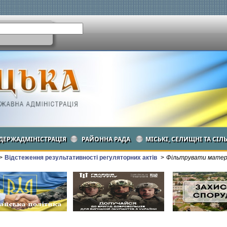
ДЕРЖАДМІНІСТРАЦІЯ
РАЙОННА РАДА
МІСЬКІ, СЕЛИЩНІ ТА СІЛ
>
Відстеження результативності регуляторних актів
>
Фільтрувати матері