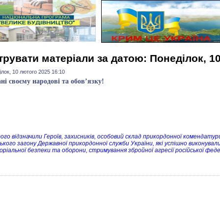
трувати матеріали за датою: Понеділок, 1
лок, 10 лютого 2025 16:10
ані своєму народові та обов’язку!
ого відзначили Героїв, захисників, особовий склад прикордонної комендату
ького загону Державної прикордонної служби України, які успішно виконували
ріальної безпеки та оборони, стримування збройної агресії російської федер