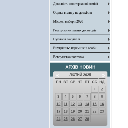
Діяльність спостережної комісії
Оцінка впливу на довкілля
Місцеві вибори 2020
Реєстр колективних договорів
Публічні закупівлі
Внутрішньо переміщені особи
Ветеранська політика
АРХІВ НОВИН
«
»
ЛЮТИЙ 2025
ПН
ВТ
СР
ЧТ
ПТ
СБ
НД
1
2
3
4
5
6
7
8
9
10
11
12
13
14
15
16
17
18
19
20
21
22
23
24
25
26
27
28