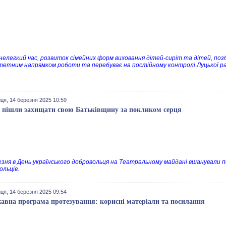
нелегкий час, розвиток сімейних форм виховання дітей-сиріт та дітей, позб
тетним напрямком роботи та перебуває на постійному контролі Луцької район
ця, 14 березня 2025 10:59
 пішли захищати свою Батьківщину за покликом серця
езня в День українського добровольця на Театральному майдані вшанували п
ольців.
ця, 14 березня 2025 09:54
авна програма протезування: корисні матеріали та посилання