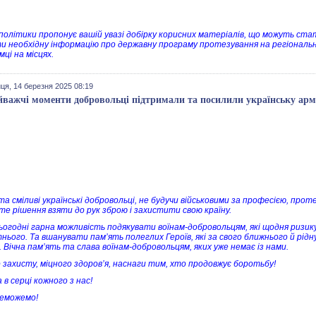
політики пропонує вашій увазі добірку корисних матеріалів, що можуть стат
и необхідну інформацію про державну програму протезування на регіональн
мці на місцях.
ця, 14 березня 2025 08:19
йважчі моменти добровольці підтримали та посилили українську ар
 та сміливі українські добровольці, не будучи військовими за професією, пр
те рішення взяти до рук зброю і захистити свою країну.
ьогодні гарна можливість подякувати воїнам-добровольцям, які щодня ризикую
нього. Та вшанувати пам’ять полеглих Героїв, які за свого ближнього й рідн
 Вічна пам’ять та слава воїнам-добровольцям, яких уже немає із нами.
 захисту, міцного здоров’я, наснаги тим, хто продовжує боротьбу!
 в серці кожного з нас!
еможемо!