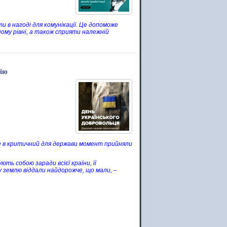
и в нагоді для комунікації. Це допоможе
ому рівні, а також сприяти належній
мію
оте в критичний для держави момент прийняли
ть собою заради всієї країни, її
у землю віддали найдорожче, що мали, –