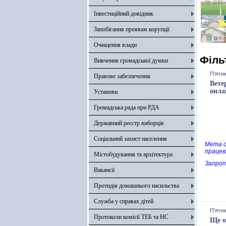
Інвестиційний довідник
Запобігання проявам корупції
Очищення влади
Філь
Вивчення громадської думки
П'ятни
Правове забезпечення
Вете
онла
Установи
Громадська рада при РДА
Державний реєстр виборців
Соціальний захист населення
Мета о
працев
Містобудування та архітектура
Запроп
Вакансії
Протидія домашнього насильства
Служба у справах дітей
П'ятни
Протоколи комісії ТЕБ та НС
Ще о