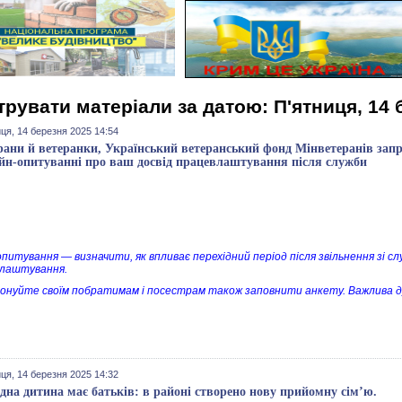
трувати матеріали за датою: П'ятниця, 14 
ця, 14 березня 2025 14:54
рани й ветеранки, Український ветеранський фонд Мінветеранів зап
йн-опитуванні про ваш досвід працевлаштування після служби
питування — визначити, як впливає перехідний період після звільнення зі с
лаштування.
онуйте своїм побратимам і посестрам також заповнити анкету. Важлива д
ця, 14 березня 2025 14:32
дна дитина має батьків: в районі створено нову прийомну сім’ю.