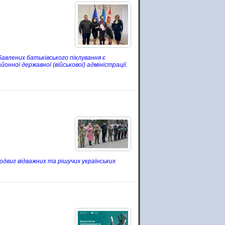
авлених батьківського піклування є
ної державної (військової) адміністрації.
одвиг відважних та рішучих українських