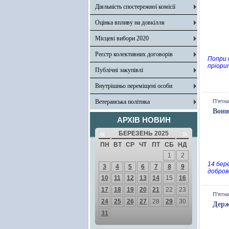
Діяльність спостережної комісії
Оцінка впливу на довкілля
Місцеві вибори 2020
Реєстр колективних договорів
Попри 
пріори
Публічні закупівлі
Внутрішньо переміщені особи
Ветеранська політика
П'ятни
Вони
АРХІВ НОВИН
«
»
БЕРЕЗЕНЬ 2025
ПН
ВТ
СР
ЧТ
ПТ
СБ
НД
1
2
14 бер
3
4
5
6
7
8
9
добров
10
11
12
13
14
15
16
17
18
19
20
21
22
23
П'ятни
24
25
26
27
28
29
30
Держ
31