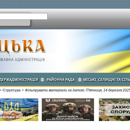
ДЕРЖАДМІНІСТРАЦІЯ
РАЙОННА РАДА
МІСЬКІ, СЕЛИЩНІ ТА СІЛ
>
Структура
>
Фільтрувати матеріали за датою: П'ятниця, 14 березня 202