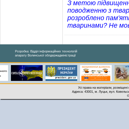
З метою підвищенн
поводженню з твар
розроблено пам'ят
тваринами? Не мов
Розробка: Відділ інформаційних технологій
апарату Волинської облдержадміністрації
Усі права на матеріали, розміщені 
Адреса: 43001, м. Луцьк, вул. Ковельськ
©