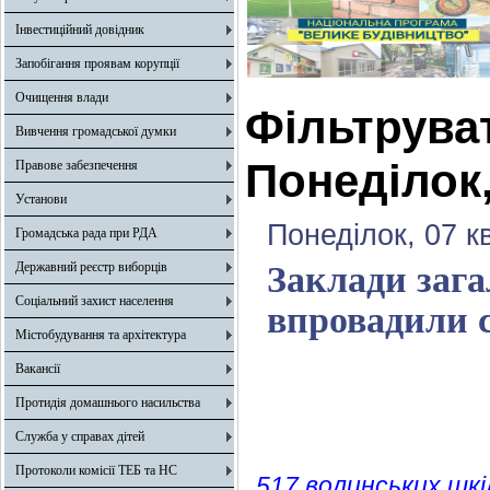
Інвестиційний довідник
Запобігання проявам корупції
Очищення влади
Фільтрува
Вивчення громадської думки
Понеділок,
Правове забезпечення
Установи
Понеділок, 07 к
Громадська рада при РДА
Державний реєстр виборців
Заклади зага
Соціальний захист населення
впровадили с
Містобудування та архітектура
Вакансії
Протидія домашнього насильства
Служба у справах дітей
Протоколи комісії ТЕБ та НС
517 волинських шкі