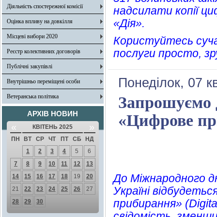
Діяльність спостережної комісії
надсилати копії ц
«Дія».
Оцінка впливу на довкілля
Місцеві вибори 2020
Користуйтесь суч
послуги просто, з
Реєстр колективних договорів
Публічні закупівлі
Понеділок, 07 к
Внутрішньо переміщені особи
Ветеранська політика
Запрошуємо д
АРХІВ НОВИН
«Цифрове пр
«
»
КВІТЕНЬ 2025
ПН
ВТ
СР
ЧТ
ПТ
СБ
НД
1
2
3
4
5
6
7
8
9
10
11
12
13
До Міжнародного дн
14
15
16
17
18
19
20
Україні відбудетьс
21
22
23
24
25
26
27
прибирання» (Digit
28
29
30
свідомість, зменш