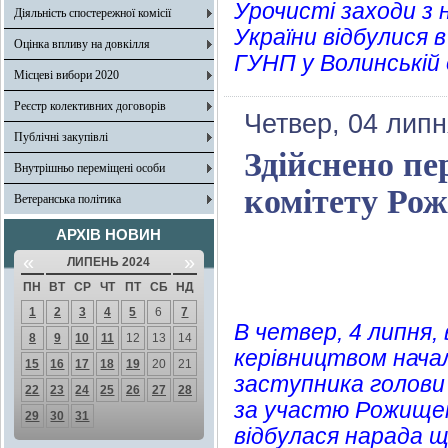
Урочисті заходи з н
Діяльність спостережної комісії
України відбулися 
Оцінка впливу на довкілля
ГУНП у Волинській 
Місцеві вибори 2020
Реєстр колективних договорів
Четвер, 04 липн
Публічні закупівлі
Здійснено пе
Внутрішньо переміщені особи
комітету Рож
Ветеранська політика
АРХІВ НОВИН
«
»
ЛИПЕНЬ 2024
ПН
ВТ
СР
ЧТ
ПТ
СБ
НД
1
2
3
4
5
6
7
В четвер, 4 липня, 
8
9
10
11
12
13
14
керівництвом нача
15
16
17
18
19
20
21
заступника голови 
22
23
24
25
26
27
28
за участю Рожищен
29
30
31
відбулася нарада щ