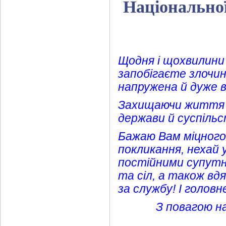
Національної
Щодня і щохвилини 
запобігаєте злочи
напружена й дуже в
Захищаючи життя і
держави й суспіль
Бажаю Вам міцного 
покликання, нехай 
постійними супутни
та сіл, а також в
за службу! І головне
З повагою на