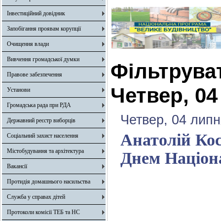
Інвестиційний довідник
Запобігання проявам корупції
Очищення влади
Вивчення громадської думки
Фільтрува
Правове забезпечення
Четвер, 04
Установи
Громадська рада при РДА
Четвер, 04 липн
Державний реєстр виборців
Анатолій Кос
Соціальний захист населення
Містобудування та архітектура
Днем Націона
Вакансії
Протидія домашнього насильства
Служба у справах дітей
Протоколи комісії ТЕБ та НС